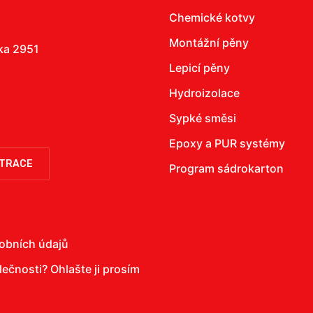
Chemické kotvy
Montážní pěny
žka 2951
Lepicí pěny
Hydroizolace
Sypké směsi
Epoxy a PUR systémy
STRACE
Program sádrokarton
obních údajů
olečnosti?
Ohlašte ji prosím