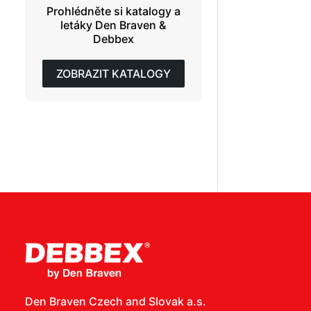
Prohlédněte si katalogy a
letáky Den Braven &
Debbex
ZOBRAZIT KATALOGY
Den Braven Czech and Slovak a.s.