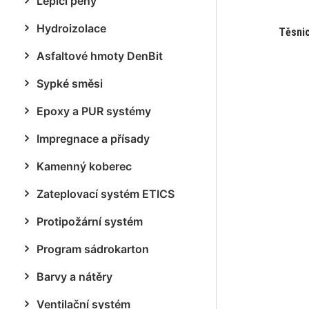
Lepicí pěny
Hydroizolace
Těsnic
Asfaltové hmoty DenBit
Sypké směsi
Epoxy a PUR systémy
Impregnace a přísady
Kamenný koberec
Zateplovací systém ETICS
Protipožární systém
Program sádrokarton
Barvy a nátěry
Ventilační systém