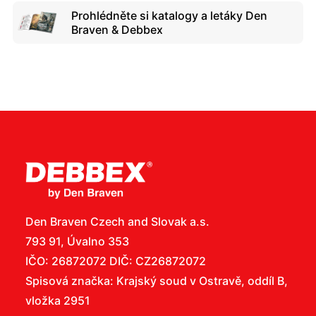
Prohlédněte si katalogy a letáky Den
Braven & Debbex
Den Braven Czech and Slovak a.s.
793 91, Úvalno 353
IČO: 26872072 DIČ: CZ26872072
Spisová značka: Krajský soud v Ostravě, oddíl B,
vložka 2951