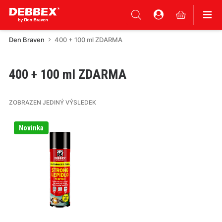
Den Braven
400 + 100 ml ZDARMA
400 + 100 ml ZDARMA
ZOBRAZEN JEDINÝ VÝSLEDEK
Tento
Novinka
produkt
má
více
variant.
Varianty
lze
vybrat
na
stránce
produktu