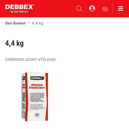
Den Braven
4,4 kg
4,4 kg
ZOBRAZEN JEDINÝ VÝSLEDEK
Tento
produkt
má
více
variant.
Varianty
lze
vybrat
na
stránce
produktu