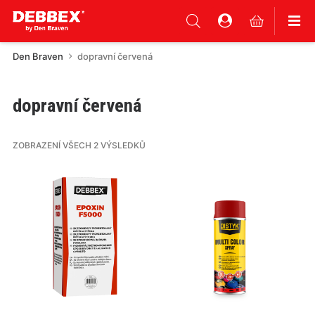
Den Braven
dopravní červená
dopravní červená
ZOBRAZENÍ VŠECH 2 VÝSLEDKŮ
Tento
Tento
produkt
produkt
má
má
více
více
variant.
variant.
Varianty
Varianty
lze
lze
vybrat
vybrat
na
na
stránce
stránce
produktu
produktu