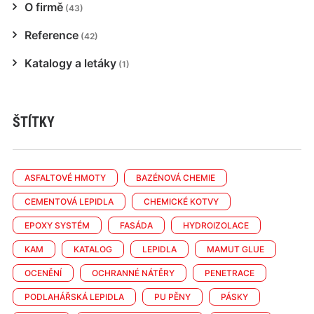
O firmě
(43)
Reference
(42)
Katalogy a letáky
(1)
ŠTÍTKY
ASFALTOVÉ HMOTY
BAZÉNOVÁ CHEMIE
CEMENTOVÁ LEPIDLA
CHEMICKÉ KOTVY
EPOXY SYSTÉM
FASÁDA
HYDROIZOLACE
KAM
KATALOG
LEPIDLA
MAMUT GLUE
OCENĚNÍ
OCHRANNÉ NÁTĚRY
PENETRACE
PODLAHÁŘSKÁ LEPIDLA
PU PĚNY
PÁSKY