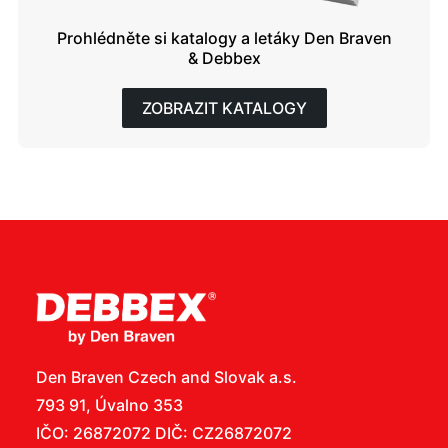
Prohlédněte si katalogy a letáky Den Braven
& Debbex
ZOBRAZIT KATALOGY
Den Braven Czech and Slovak a.s.
793 91, Úvalno 353
IČO: 26872072 DIČ: CZ26872072