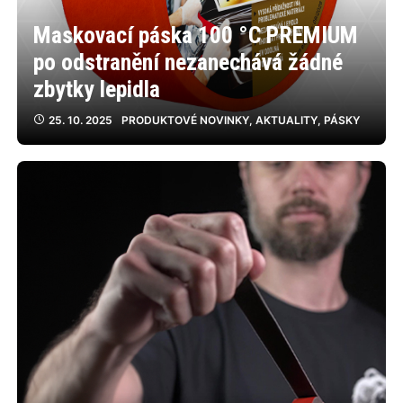
Maskovací páska 100 °C PREMIUM
po odstranění nezanechává žádné
zbytky lepidla
25. 10. 2025
PRODUKTOVÉ NOVINKY
,
AKTUALITY
,
PÁSKY