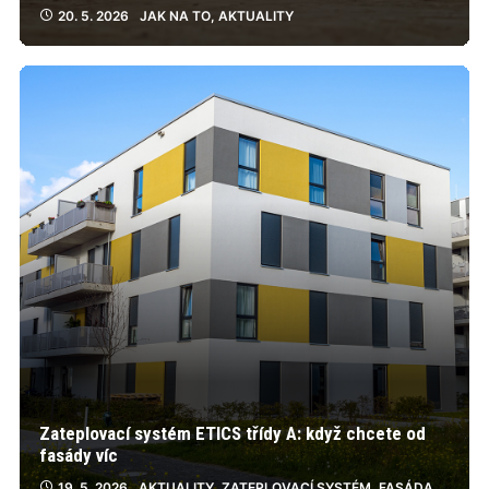
20. 5. 2026
JAK NA TO
,
AKTUALITY
Zateplovací systém ETICS třídy A: když chcete od
fasády víc
19. 5. 2026
AKTUALITY
,
ZATEPLOVACÍ SYSTÉM
,
FASÁDA