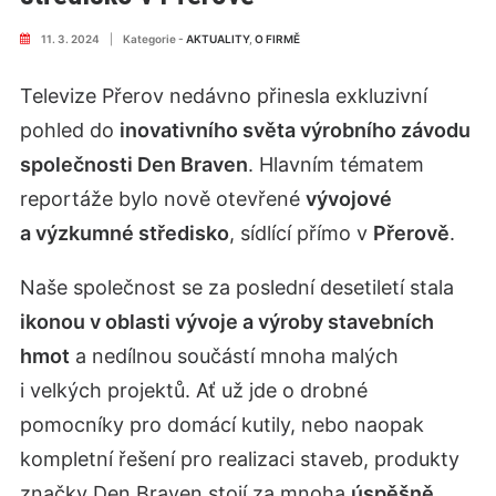
11. 3. 2024
|
Kategorie -
AKTUALITY
,
O FIRMĚ
Televize Přerov nedávno přinesla exkluzivní
pohled do
inovativního světa výrobního závodu
společnosti Den Braven
. Hlavním tématem
reportáže bylo nově otevřené
vývojové
a výzkumné středisko
, sídlící přímo v
Přerově
.
Naše společnost se za poslední desetiletí stala
ikonou v oblasti vývoje a výroby stavebních
hmot
a nedílnou součástí mnoha malých
i velkých projektů. Ať už jde o drobné
pomocníky pro domácí kutily, nebo naopak
kompletní řešení pro realizaci staveb, produkty
značky Den Braven stojí za mnoha
úspěšně