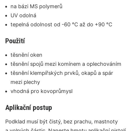
na bázi MS polymerů
UV odolná
tepelná odolnost od -60 °C až do +90 °C
Použití
těsnění oken
těsnění spojů mezi komínem a oplechováním
těsnění klempířských prvků, okapů a spár
mezi plechy
vhodná pro kovoprůmysl
Aplikační postup
Podklad musí být čistý, bez prachu, mastnoty
a volných částic. Naneste hmotu aplikační pistolí