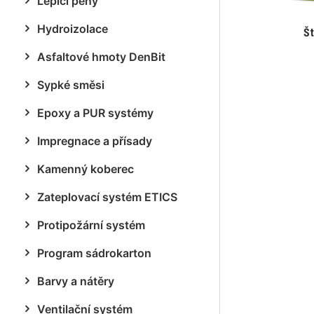
Lepicí pěny
Hydroizolace
Št
Asfaltové hmoty DenBit
Sypké směsi
Epoxy a PUR systémy
Impregnace a přísady
Kamenný koberec
Zateplovací systém ETICS
Protipožární systém
Program sádrokarton
Barvy a nátěry
Ventilační systém