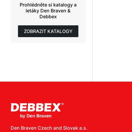
Prohlédněte si katalogy a
letáky Den Braven &
Debbex
ZOBRAZIT KATALOGY
Den Braven Czech and Slovak a.s.