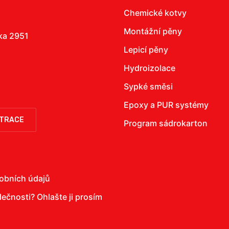
Chemické kotvy
Montážní pěny
žka 2951
Lepicí pěny
Hydroizolace
Sypké směsi
Epoxy a PUR systémy
STRACE
Program sádrokarton
obních údajů
olečnosti?
Ohlašte ji prosím