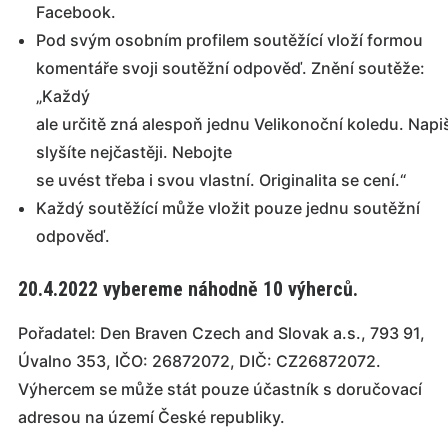
Facebook.
Pod svým osobním profilem soutěžící vloží formou
komentáře svoji soutěžní odpověď. Znění soutěže:
„
Každý
ale
určitě
zná
alespoň
jednu
Velikonoční
koledu.
Napi
slyšíte
nejčastěji
. Nebojte
se
uvést
třeba
i
svou
vlastní. Originalita
se
cení.
“
Každý soutěžící může vložit pouze jednu soutěžní
odpověď.
20.4.2022 vybereme náhodně 10 výherců.
Pořadatel: Den Braven Czech and Slovak a.s., 793 91,
Úvalno 353, IČO: 26872072, DIČ: CZ26872072.
Výhercem se může stát pouze účastník s doručovací
adresou na území České republiky.