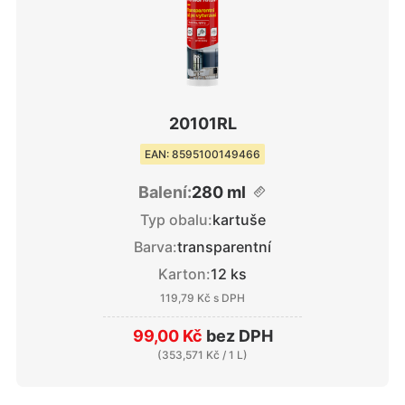
20101RL
EAN: 8595100149466
Balení:
280 ml
Typ obalu:
kartuše
Barva:
transparentní
Karton:
12 ks
119,79 Kč
s DPH
99,00 Kč
bez DPH
(
353,571 Kč
/ 1 L)