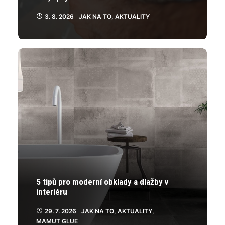
3. 8. 2026
JAK NA TO
,
AKTUALITY
5 tipů pro moderní obklady a dlažby v
interiéru
29. 7. 2026
JAK NA TO
,
AKTUALITY
,
MAMUT GLUE