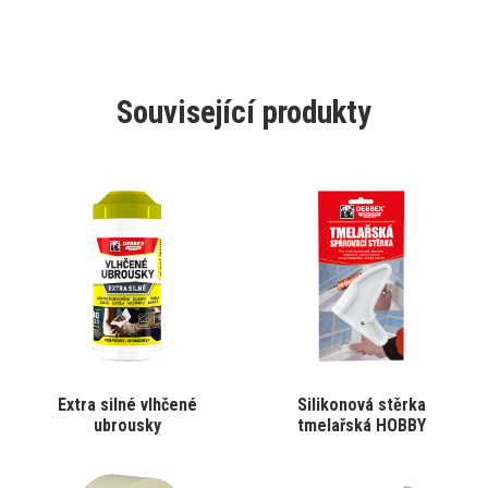
Související produkty
Tento
Tento
Extra silné vlhčené
Silikonová stěrka
VYBRAT VARIANTU
VYBRAT VARIANTU
produkt
produkt
ubrousky
tmelařská HOBBY
má
má
více
více
variant.
variant.