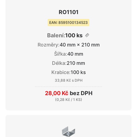
RO1101
EAN: 8595100134523
Balení:
100 ks
Rozměry:
40 mm × 210 mm
Šířka:
40 mm
Délka:
210 mm
Krabice:
100 ks
33,88 Kč
s DPH
28,00 Kč
bez DPH
(
0,28 Kč
/ 1 KS)