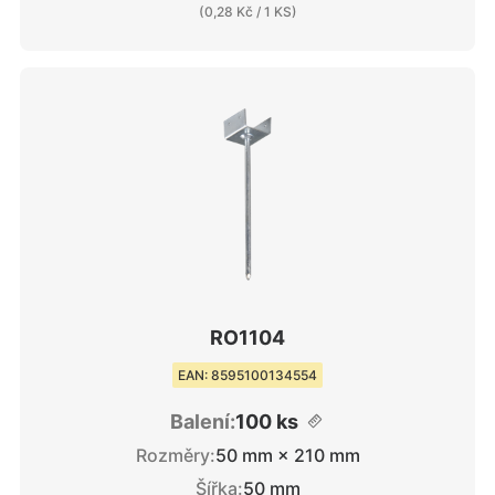
(
0,28 Kč
/ 1 KS)
RO1104
EAN: 8595100134554
Balení:
100 ks
Rozměry:
50 mm × 210 mm
Šířka:
50 mm