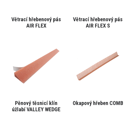
na
na
stránce
stránce
produktu
produktu
Větrací hřebenový pás
Větrací hřebenový pás
VYBRAT VARIANTU
VYBRAT VARIANTU
AIR FLEX
AIR FLEX S
Tento
Tento
produkt
produkt
má
má
více
více
variant.
variant.
Varianty
Varianty
lze
lze
vybrat
vybrat
na
na
stránce
stránce
produktu
produktu
Pěnový těsnicí klín
Okapový hřeben COMB
VYBRAT VARIANTU
VYBRAT VARIANTU
úžlabí VALLEY WEDGE
Tento
Tento
produkt
produkt
má
má