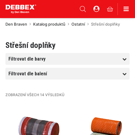
Den Braven
Katalog produktů
Ostatní
Střešní doplňky
Střešní doplňky
Filtrovat dle barvy
Filtrovat dle balení
ZOBRAZENÍ VŠECH 14 VÝSLEDKŮ
Tento
Tento
produkt
produkt
má
má
více
více
variant.
variant.