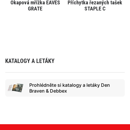
Okapová mřížka EAVES
Příchytka řezaných tašek
VYBRAT VARIANTU
VYBRAT VARIANTU
GRATE
STAPLE C
KATALOGY A LETÁKY
Prohlédněte si katalogy a letáky Den
Braven & Debbex