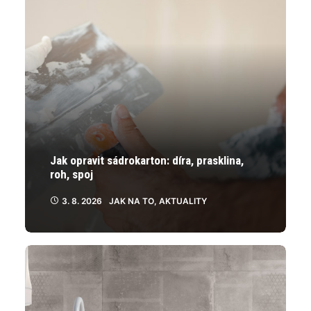
produktu
produktu
Jak opravit sádrokarton: díra, prasklina,
roh, spoj
3. 8. 2026
JAK NA TO
,
AKTUALITY