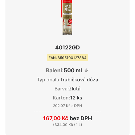
40122GD
EAN: 8595100127884
Balení:
500 ml
Typ obalu:
trubičková dóza
Barva:
žlutá
Karton:
12 ks
202,07 Kč
s DPH
167,00 Kč
bez DPH
(
334,00 Kč
/ 1 L)