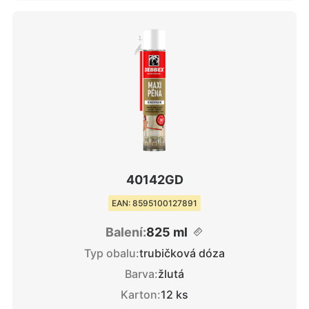
40142GD
EAN: 8595100127891
Balení:
825 ml
Typ obalu:
trubičková dóza
Barva:
žlutá
Karton:
12 ks