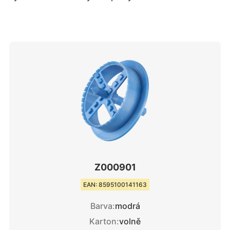
Z000901
EAN: 8595100141163
Barva:
modrá
Karton:
volně