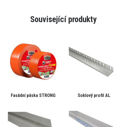
Související produkty
Tento
Tento
Fasádní páska STRONG
Soklový profil AL
VYBRAT VARIANTU
VYBRAT VARIANTU
produkt
produkt
má
má
více
více
variant.
variant.
Varianty
Varianty
lze
lze