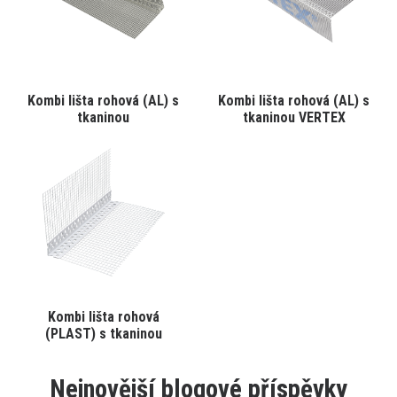
vybrat
vybrat
na
na
stránce
stránce
produktu
produktu
Tento
Tento
Kombi lišta rohová (AL) s
Kombi lišta rohová (AL) s
VYBRAT VARIANTU
VYBRAT VARIANTU
produkt
produkt
tkaninou
tkaninou VERTEX
má
má
více
více
variant.
variant.
Varianty
Varianty
lze
lze
vybrat
vybrat
na
na
stránce
stránce
produktu
produktu
Tento
Kombi lišta rohová
VYBRAT VARIANTU
produkt
(PLAST) s tkaninou
má
více
variant.
Nejnovější blogové příspěvky
Varianty