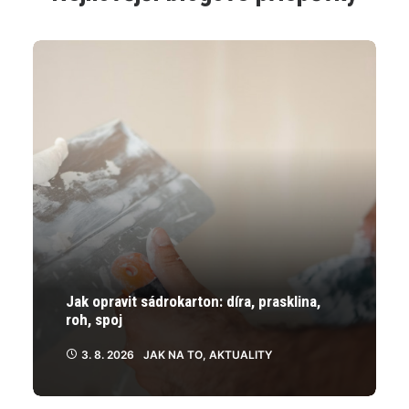
lze
vybrat
na
stránce
produktu
Jak opravit sádrokarton: díra, prasklina,
roh, spoj
3. 8. 2026
JAK NA TO
,
AKTUALITY