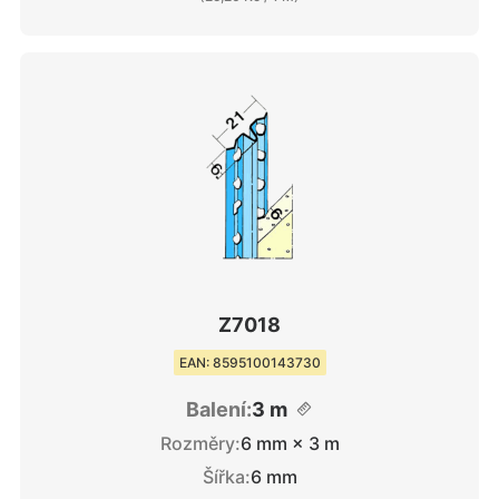
Z7018
EAN: 8595100143730
Balení:
3 m
Rozměry:
6 mm × 3 m
Šířka:
6 mm