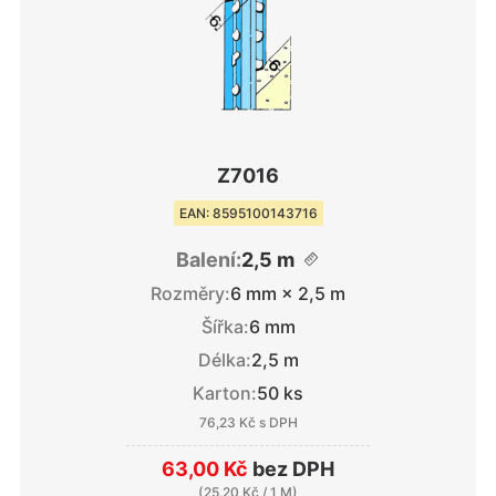
Z7016
EAN: 8595100143716
Balení:
2,5 m
Rozměry:
6 mm × 2,5 m
Šířka:
6 mm
Délka:
2,5 m
Karton:
50 ks
76,23 Kč
s DPH
63,00 Kč
bez DPH
(
25,20 Kč
/ 1 M)