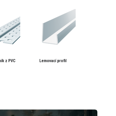
Tento
ník z PVC
Lemovací profil
produkt
má
více
variant.
Varianty
lze
vybrat
na
stránce
produktu