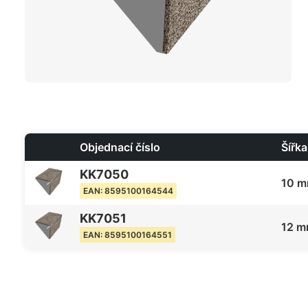
Objednací číslo
Šířka
KK7050
10 
EAN: 8595100164544
KK7051
12 
EAN: 8595100164551