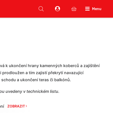
Menu
vá k ukončení hrany kamenných koberců a zajištění
prodloužen a tím zajistí překrytí navazující
h schodu a ukončení teras či balkónů.
sou uvedeny v technickém listu.
ní
ZOBRAZIT 