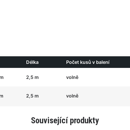
Délka
Počet kusů v balení
mm
2,5 m
volně
mm
2,5 m
volně
Související produkty