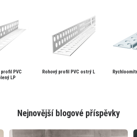
Tento
Tento
profil PVC
Rohový profil PVC ostrý L
Rychloomít
produkt
produkt
lený LP
má
má
více
více
variant.
variant.
Varianty
Varianty
lze
lze
Nejnovější blogové příspěvky
vybrat
vybrat
na
na
stránce
stránce
produktu
produktu