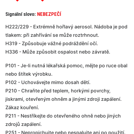
Signální slovo:
NEBEZPEČÍ
H222/229 - Extrémně hořlavý aerosol. Nádoba je pod
tlakem: při zahřívání se může roztrhnout.
H319 - Způsobuje vážné podráždění očí.
H336 - Může způsobit ospalost nebo závratě.
P101 - Je-li nutná lékařská pomoc, mějte po ruce obal
nebo štítek výrobku.
P102 - Uchovávejte mimo dosah dětí.
P210 - Chraňte před teplem, horkými povrchy,
jiskrami, otevřeným ohněm a jinými zdroji zapálení.
Zákaz kouření.
P211 - Nestříkejte do otevřeného ohně nebo jiných
zdrojů zapálení.
P251 - Nepropichujte nebo nespalujte ani po použití.