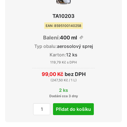
TA10203
EAN: 8595100140258
Balení:
400 ml
Typ obalu:
aerosolový sprej
Karton:
12 ks
119,79 Kč
s DPH
99,00 Kč
bez DPH
(
247,50 Kč
/ 1 L)
2 ks
Dodání cca 3 dny
Přidat do košíku