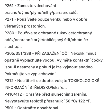
P261 - Zamezte vdechování
prachu/dýmu/plynu/mlhy/par/aerosolů.
P271 - Používejte pouze venku nebo v dobře
větraných prostorách.
P280 - Používejte ochranné rukavice/ochranný
oděv/ochranné brýle/obličejový štít/chrániče
sluchu/...
P305/351/338 - PŘI ZASAŽENÍ OČÍ: Několik minut
opatrně vyplachujte vodou. Vyjměte kontaktní čočky,
jsou-li nasazeny a pokud je lze vyjmout snadno.
Pokračujte ve vyplachování.
P312 - Necítíte-li se dobře, volejte TOXIKOLOGICKÉ
INFORMAČNÍ STŘEDISKO/lékaře...
P410/412 - Chraňte před slunečním zářením.
Nevystavujte teplotě přesahující 50 °C/ 122 °F.
P501 - Odstraňte obsah/obal ...