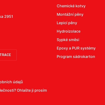
Chemické kotvy
Montážní pěny
žka 2951
Lepicí pěny
Hydroizolace
Sypké směsi
Epoxy a PUR systémy
STRACE
Program sádrokarton
obních údajů
olečnosti?
Ohlašte ji prosím