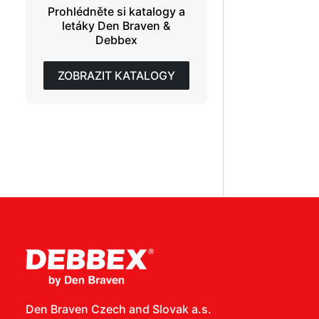
Prohlédněte si katalogy a
letáky Den Braven &
Debbex
ZOBRAZIT KATALOGY
Den Braven Czech and Slovak a.s.