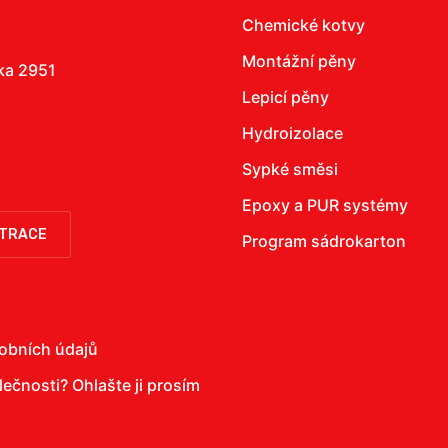
Chemické kotvy
Montážní pěny
žka 2951
Lepicí pěny
Hydroizolace
Sypké směsi
Epoxy a PUR systémy
STRACE
Program sádrokarton
obních údajů
olečnosti?
Ohlašte ji prosím