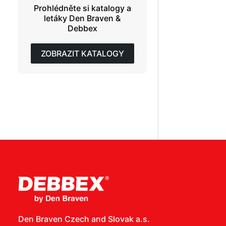
Prohlédněte si katalogy a
letáky Den Braven &
Debbex
ZOBRAZIT KATALOGY
Den Braven Czech and Slovak a.s.