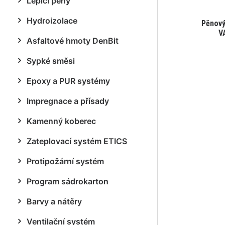
Lepicí pěny
Hydroizolace
Pěnový 
V
Asfaltové hmoty DenBit
Sypké směsi
Epoxy a PUR systémy
Impregnace a přísady
Kamenný koberec
Zateplovací systém ETICS
Protipožární systém
Program sádrokarton
Barvy a nátěry
Ventilační systém