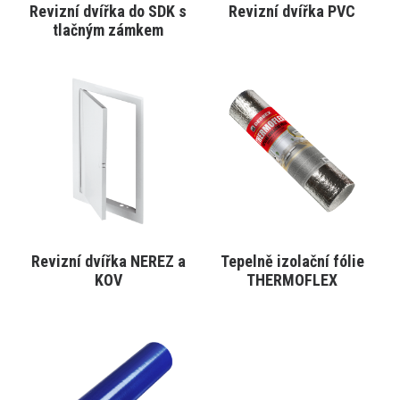
Revizní dvířka do SDK s
Revizní dvířka PVC
VYBRAT VARIANTU
VYBRAT VARIANTU
tlačným zámkem
Tento
Tento
produkt
produkt
má
má
více
více
variant.
variant.
Varianty
Varianty
lze
lze
vybrat
vybrat
na
na
stránce
stránce
produktu
produktu
Revizní dvířka NEREZ a
Tepelně izolační fólie
VYBRAT VARIANTU
VYBRAT VARIANTU
KOV
THERMOFLEX
Tento
produkt
má
více
variant.