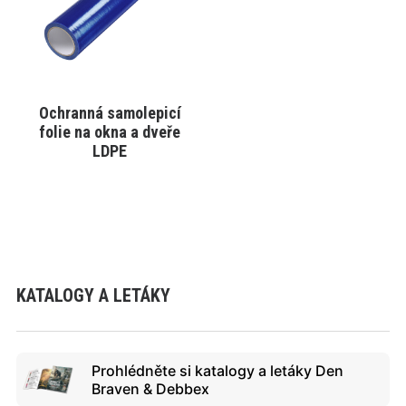
Varianty
lze
vybrat
na
stránce
produktu
Ochranná samolepicí
VYBRAT VARIANTU
folie na okna a dveře
LDPE
KATALOGY A LETÁKY
Prohlédněte si katalogy a letáky Den
Braven & Debbex