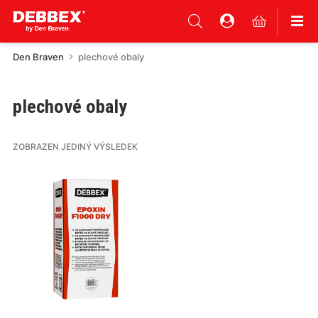
Den Braven
plechové obaly
plechové obaly
ZOBRAZEN JEDINÝ VÝSLEDEK
Tento
produkt
má
více
variant.
Varianty
lze
vybrat
na
stránce
produktu