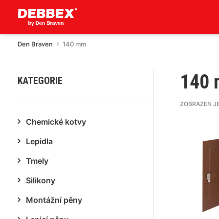
Den Braven
140 mm
140
KATEGORIE
ZOBRAZEN J
Chemické kotvy
Lepidla
Tmely
Silikony
Montážní pěny