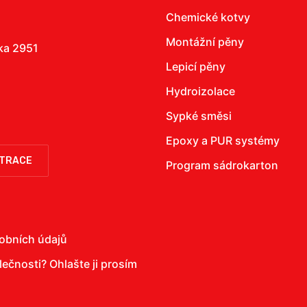
Chemické kotvy
Montážní pěny
žka 2951
Lepicí pěny
Hydroizolace
Sypké směsi
Epoxy a PUR systémy
STRACE
Program sádrokarton
obních údajů
olečnosti?
Ohlašte ji prosím