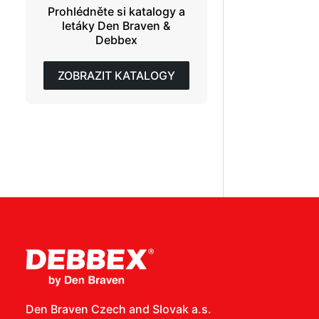
Prohlédněte si katalogy a
letáky Den Braven &
Debbex
ZOBRAZIT KATALOGY
Den Braven Czech and Slovak a.s.