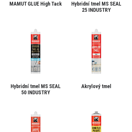
MAMUT GLUE High Tack
Hybridní tmel MS SEAL
VYBRAT VARIANTU
VYBRAT VARIANTU
25 INDUSTRY
Tento
Tento
produkt
produkt
má
má
více
více
variant.
variant.
Varianty
Varianty
lze
lze
vybrat
vybrat
na
na
stránce
stránce
produktu
produktu
Hybridní tmel MS SEAL
Akrylový tmel
VYBRAT VARIANTU
VYBRAT VARIANTU
50 INDUSTRY
Tento
Tento
produkt
produkt
má
má
více
více
variant.
variant.