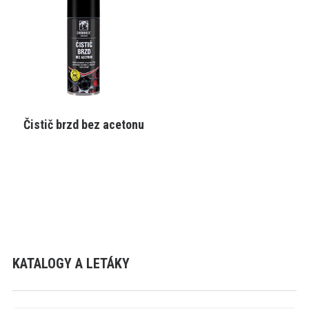
má
více
variant.
Varianty
lze
vybrat
na
stránce
produktu
Čistič brzd bez acetonu
VYBRAT VARIANTU
KATALOGY A LETÁKY