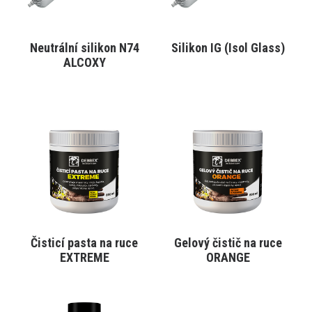
na
na
stránce
stránce
produktu
produktu
Neutrální silikon N74
Silikon IG (Isol Glass)
VYBRAT VARIANTU
VYBRAT VARIANTU
ALCOXY
Tento
Tento
produkt
produkt
má
má
více
více
variant.
variant.
Varianty
Varianty
lze
lze
vybrat
vybrat
na
na
stránce
stránce
produktu
produktu
Čisticí pasta na ruce
Gelový čistič na ruce
VYBRAT VARIANTU
VYBRAT VARIANTU
EXTREME
ORANGE
Tento
produkt