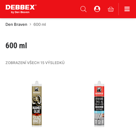
Den Braven
600 ml
600 ml
ZOBRAZENÍ VŠECH 15 VÝSLEDKŮ
Tento
Tento
produkt
produkt
má
má
více
více
variant.
variant.
Varianty
Varianty
lze
lze
vybrat
vybrat
na
na
stránce
stránce
produktu
produktu