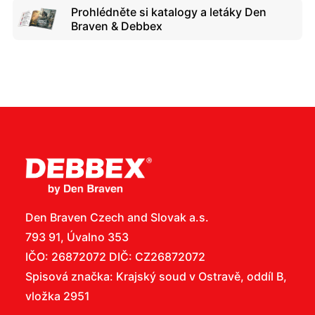
Prohlédněte si katalogy a letáky Den
Braven & Debbex
Den Braven Czech and Slovak a.s.
793 91, Úvalno 353
IČO: 26872072 DIČ: CZ26872072
Spisová značka: Krajský soud v Ostravě, oddíl B,
vložka 2951