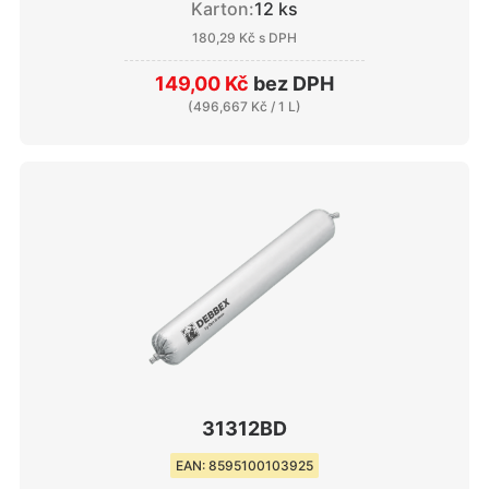
Karton:
12 ks
180,29 Kč
s DPH
149,00 Kč
bez DPH
(
496,667 Kč
/ 1 L)
31312BD
EAN: 8595100103925