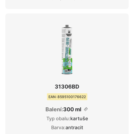
31306BD
EAN: 8595100176622
Balení:
300 ml
Typ obalu:
kartuše
Barva:
antracit