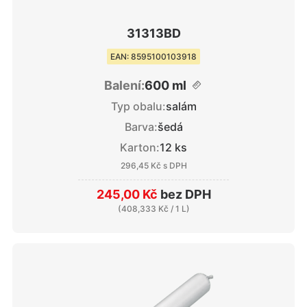
31313BD
EAN: 8595100103918
Balení:
600 ml
Typ obalu:
salám
Barva:
šedá
Karton:
12 ks
296,45 Kč
s DPH
245,00 Kč
bez DPH
(
408,333 Kč
/ 1 L)