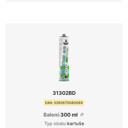
31302BD
EAN: 3290670080069
Balení:
300 ml
Typ obalu:
kartuše