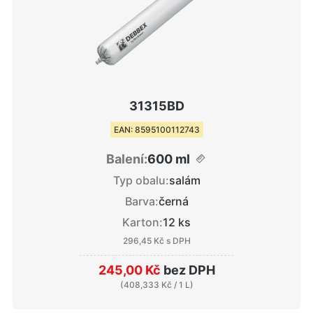
31315BD
EAN: 8595100112743
Balení:
600 ml
Typ obalu:
salám
Barva:
černá
Karton:
12 ks
296,45 Kč
s DPH
245,00 Kč
bez DPH
(
408,333 Kč
/ 1 L)