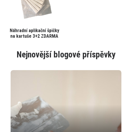
produktu
produktu
Tento
Náhradní aplikační špičky
VYBRAT VARIANTU
produkt
na kartuše 3+2 ZDARMA
má
více
variant.
Nejnovější blogové příspěvky
Varianty
lze
vybrat
na
stránce
produktu