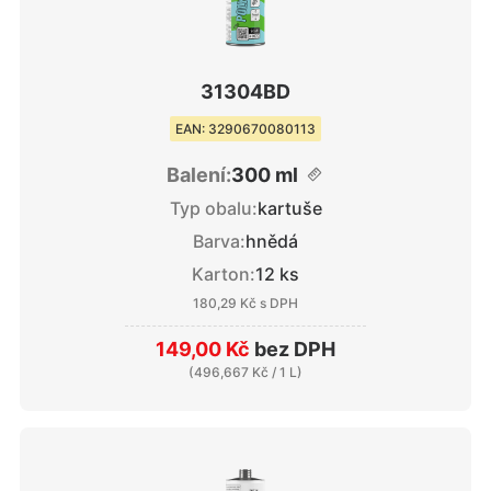
31304BD
EAN: 3290670080113
Balení:
300 ml
Typ obalu:
kartuše
Barva:
hnědá
Karton:
12 ks
180,29 Kč
s DPH
149,00 Kč
bez DPH
(
496,667 Kč
/ 1 L)