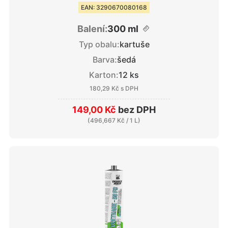
EAN: 3290670080168
Balení:
300 ml
Typ obalu:
kartuše
Barva:
šedá
Karton:
12 ks
180,29 Kč
s DPH
149,00 Kč
bez DPH
(
496,667 Kč
/ 1 L)