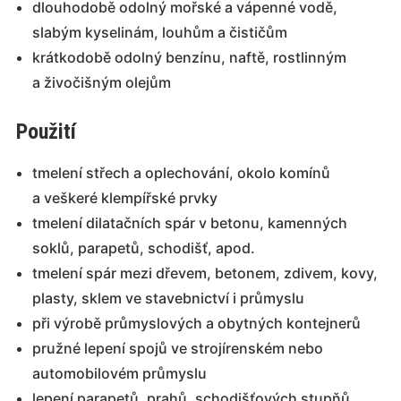
dlouhodobě odolný mořské a vápenné vodě,
slabým kyselinám, louhům a čističům
krátkodobě odolný benzínu, naftě, rostlinným
a živočišným olejům
Použití
tmelení střech a oplechování, okolo komínů
a veškeré klempířské prvky
tmelení dilatačních spár v betonu, kamenných
soklů, parapetů, schodišť, apod.
tmelení spár mezi dřevem, betonem, zdivem, kovy,
plasty, sklem ve stavebnictví i průmyslu
při výrobě průmyslových a obytných kontejnerů
pružné lepení spojů ve strojírenském nebo
automobilovém průmyslu
lepení parapetů, prahů, schodišťových stupňů,