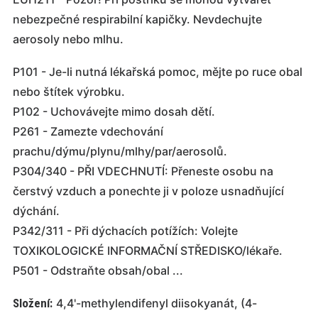
nebezpečné respirabilní kapičky. Nevdechujte
aerosoly nebo mlhu.
P101 - Je-li nutná lékařská pomoc, mějte po ruce obal
nebo štítek výrobku.
P102 - Uchovávejte mimo dosah dětí.
P261 - Zamezte vdechování
prachu/dýmu/plynu/mlhy/par/aerosolů.
P304/340 - PŘI VDECHNUTÍ: Přeneste osobu na
čerstvý vzduch a ponechte ji v poloze usnadňující
dýchání.
P342/311 - Při dýchacích potížích: Volejte
TOXIKOLOGICKÉ INFORMAČNÍ STŘEDISKO/lékaře.
P501 - Odstraňte obsah/obal ...
Složení:
4,4'-methylendifenyl diisokyanát, (4-