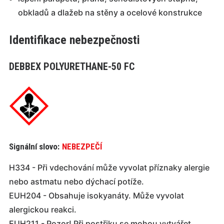
obkladů a dlažeb na stěny a ocelové konstrukce
Identifikace nebezpečnosti
DEBBEX POLYURETHANE-50 FC
Signální slovo:
NEBEZPEČÍ
H334 - Při vdechování může vyvolat příznaky alergie
nebo astmatu nebo dýchací potíže.
EUH204 - Obsahuje isokyanáty. Může vyvolat
alergickou reakci.
EUH211 - Pozor! Při postřiku se mohou vytvářet