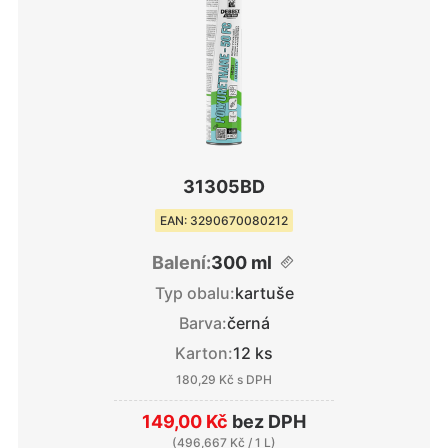
31305BD
EAN: 3290670080212
Balení:
300 ml
Typ obalu:
kartuše
Barva:
černá
Karton:
12 ks
180,29 Kč
s DPH
149,00 Kč
bez DPH
(
496,667 Kč
/ 1 L)