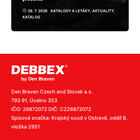
28. 7. 2026
KATALOGY A LETÁKY
,
AKTUALITY
,
KATALOG
Den Braven Czech and Slovak a.s.
793 91, Úvalno 353
IČO: 26872072 DIČ: CZ26872072
Spisová značka: Krajský soud v Ostravě, oddíl B,
vložka 2951