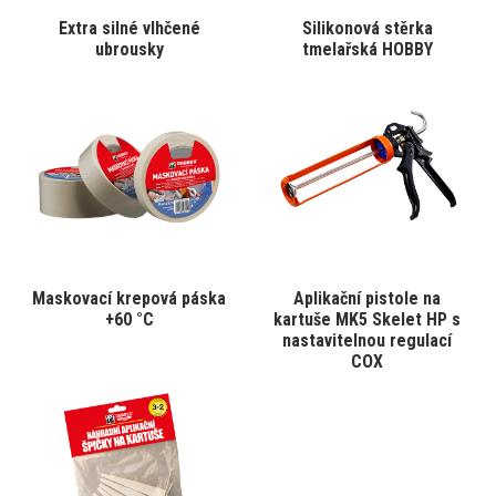
Tento
Tento
Extra silné vlhčené
Silikonová stěrka
VYBRAT VARIANTU
VYBRAT VARIANTU
produkt
produkt
ubrousky
tmelařská HOBBY
má
má
více
více
variant.
variant.
Varianty
Varianty
lze
lze
vybrat
vybrat
na
na
stránce
stránce
produktu
produktu
Tento
Tento
Maskovací krepová páska
Aplikační pistole na
VYBRAT VARIANTU
VYBRAT VARIANTU
produkt
produkt
+60 °C
kartuše MK5 Skelet HP s
má
má
nastavitelnou regulací
více
více
COX
variant.
variant.
Varianty
Varianty
lze
lze
vybrat
vybrat
na
na
stránce
stránce