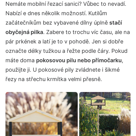
Nemáte mobilní řezací sanici? Vůbec to nevadí.
Nabízí e dnes několik možností. Kutilům
začátečníkům bez vybavené dílny úplně
stačí
obyčejná pilka
. Zabere to trochu víc času, ale na
pár prkének a latí je to v pohodě. Jen si dobře
označte délky tužkou a řežte podle čáry. Pokud
máte doma
pokosovou pilu nebo přímočarku
,
použijte ji. U pokosové pily zvládnete i šikmé
řezy na střechu krmítka velmi přesně.