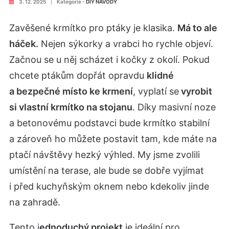
3. 12. 2025
|
Kategorie -
DIY NÁVODY
Zavěšené krmítko pro ptáky je klasika.
Má to ale
háček.
Nejen sýkorky a vrabci ho rychle objeví.
Začnou se u něj scházet i kočky z okolí. Pokud
chcete ptákům dopřát opravdu
klidné
a bezpečné místo ke krmení
, vyplatí se
vyrobit
si vlastní krmítko na stojanu
. Díky masivní noze
a betonovému podstavci bude krmítko stabilní
a zároveň ho můžete postavit tam, kde máte na
ptačí návštěvy hezký výhled. My jsme zvolili
umístění na terase, ale bude se dobře vyjímat
i před kuchyňským oknem nebo kdekoliv jinde
na zahradě.
Tento j
ednoduchý projekt
je ideální pro