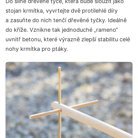
Do silné dřevěné tyče, která bude sloužit jako
stojan krmítka, vyvrtejte dvě protilehlé díry
a zasuňte do nich tenčí dřevěné tyčky. Ideálně
do kříže. Vznikne tak jednoduché „rameno“
uvnitř betonu, které výrazně zlepší stabilitu celé
nohy krmítka pro ptáky.