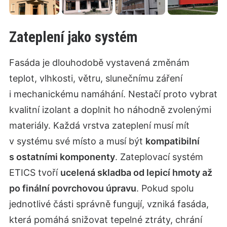
Zateplení jako systém
Fasáda je dlouhodobě vystavená změnám
teplot, vlhkosti, větru, slunečnímu záření
i mechanickému namáhání. Nestačí proto vybrat
kvalitní izolant a doplnit ho náhodně zvolenými
materiály. Každá vrstva zateplení musí mít
v systému své místo a musí být
kompatibilní
s ostatními komponenty
. Zateplovací systém
ETICS tvoří
ucelená skladba od lepicí hmoty až
po finální povrchovou úpravu
. Pokud spolu
jednotlivé části správně fungují, vzniká fasáda,
která pomáhá snižovat tepelné ztráty, chrání