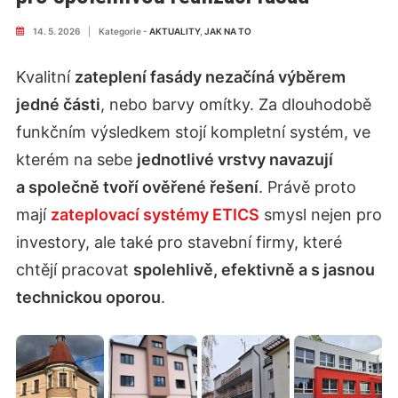
14. 5. 2026
|
Kategorie -
AKTUALITY
,
JAK NA TO
Kvalitní
zateplení fasády nezačíná výběrem
jedné části
, nebo barvy omítky. Za dlouhodobě
funkčním výsledkem stojí kompletní systém, ve
kterém na sebe
jednotlivé vrstvy navazují
a společně tvoří ověřené řešení
. Právě proto
mají
zateplovací systémy ETICS
smysl nejen pro
investory, ale také pro stavební firmy, které
chtějí pracovat
spolehlivě, efektivně a s jasnou
technickou oporou
.