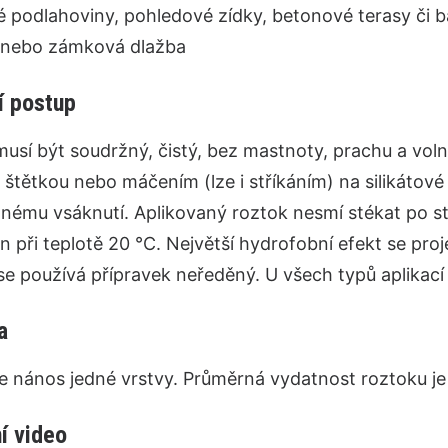
 podlahoviny, pohledové zídky, betonové terasy či ba
nebo zámková dlažba
í postup
usí být soudržný, čistý, bez mastnoty, prachu a voln
 štětkou nebo máčením (lze i stříkáním) na silikátové
lnému vsáknutí. Aplikovaný roztok nesmí stékat po s
n při teplotě 20 °C. Největší hydrofobní efekt se proje
e používá přípravek neředěný. U všech typů aplikací
a
e nános jedné vrstvy. Průměrná vydatnost roztoku je
í video