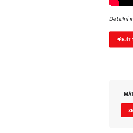
Detailní 
PŘEJÍT
MÁT
Z