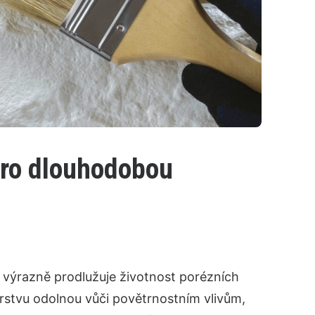
ro dlouhodobou
výrazně prodlužuje životnost porézních
vrstvu odolnou vůči povětrnostním vlivům,