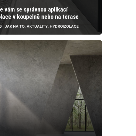
e vám se správnou aplikací
olace v koupelně nebo na terase
26
JAK NA TO
,
AKTUALITY
,
HYDROIZOLACE