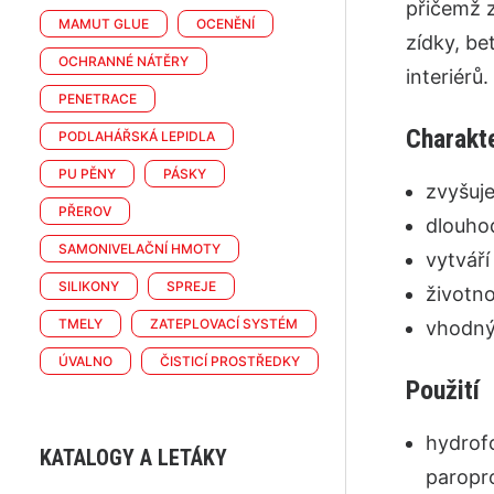
přičemž z
MAMUT GLUE
OCENĚNÍ
zídky, be
OCHRANNÉ NÁTĚRY
interiérů.
PENETRACE
Charakte
PODLAHÁŘSKÁ LEPIDLA
PU PĚNY
PÁSKY
zvyšuje
PŘEROV
dlouho
SAMONIVELAČNÍ HMOTY
vytváří
SILIKONY
SPREJE
životno
TMELY
ZATEPLOVACÍ SYSTÉM
vhodný 
ÚVALNO
ČISTICÍ PROSTŘEDKY
Použití
hydrof
KATALOGY A LETÁKY
paropr