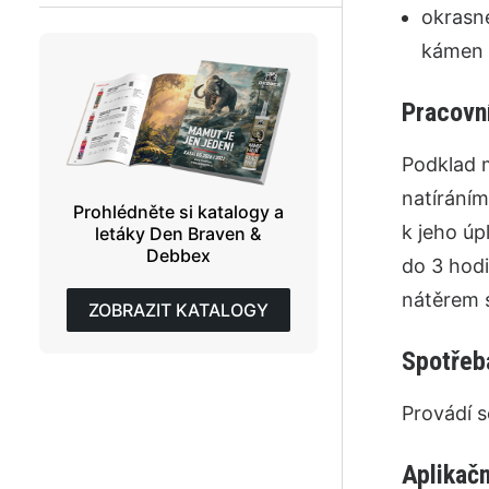
okrasné
kámen 
Pracovn
Podklad m
natíráním
Prohlédněte si katalogy a
k jeho úp
letáky Den Braven &
Debbex
do 3 hodi
nátěrem s
ZOBRAZIT KATALOGY
Spotřeb
Provádí s
Aplikačn