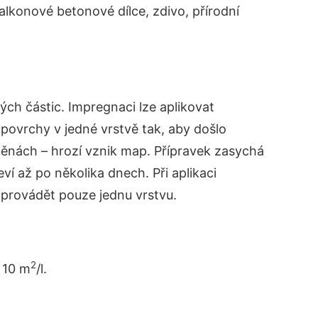
lkonové betonové dílce, zdivo, přírodní
ých částic. Impregnaci lze aplikovat
 povrchy v jedné vrstvě tak, aby došlo
těnách – hrozí vznik map. Přípravek zasychá
ví až po několika dnech. Při aplikaci
 provádět pouze jednu vrstvu.
2
 10 m
/l.