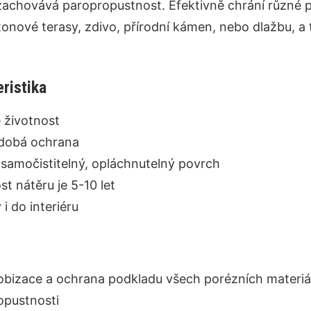
achovává paropropustnost. Efektivně chrání různé p
tonové terasy, zdivo, přírodní kámen, nebo dlažbu, a 
ristika
 životnost
dobá ochrana
 samočistitelný, opláchnutelný povrch
st nátěru je 5-10 let
i do interiéru
obizace a ochrana podkladu všech porézních materiál
opustnosti