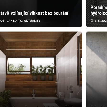
Poradím
tavit vzlínající vlhkost bez bourání
hydroiz
2026
JAK NA TO
,
AKTUALITY
6. 5. 20