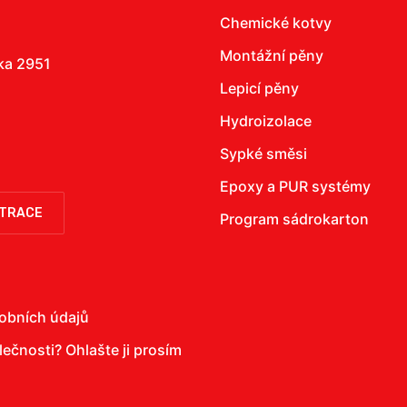
Chemické kotvy
Montážní pěny
žka 2951
Lepicí pěny
Hydroizolace
Sypké směsi
Epoxy a PUR systémy
STRACE
Program sádrokarton
obních údajů
olečnosti?
Ohlašte ji prosím