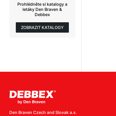
Prohlédněte si katalogy a
letáky Den Braven &
Debbex
ZOBRAZIT KATALOGY
Den Braven Czech and Slovak a.s.