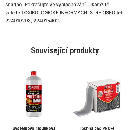
snadno. Pokračujte ve vyplachování. Okamžitě
volejte TOXIKOLOGICKÉ INFORMAČNÍ STŘEDISKO tel.
224919293, 224915402.
Související produkty
Tento
Tento
Systémová hloubková
Těsnicí pás PROFI
VYBRAT VARIANTU
VYBRAT VARIANTU