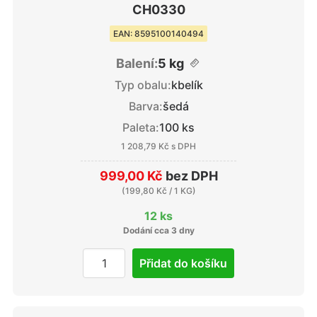
CH0330
EAN: 8595100140494
Balení:
5 kg
Typ obalu:
kbelík
Barva:
šedá
Paleta:
100 ks
1 208,79 Kč
s DPH
999,00 Kč
bez DPH
(
199,80 Kč
/ 1 KG)
12 ks
Dodání cca 3 dny
Přidat do košíku