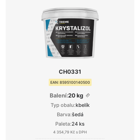
CH0331
EAN: 8595100140500
Balení:
20 kg
Typ obalu:
kbelík
Barva:
šedá
Paleta:
24 ks
4 354,79 Kč
s DPH