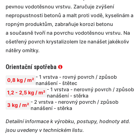
pevnou vodotěsnou vrstvu. Zaručuje zvýšení
nepropustnosti betonů a malt proti vodě, kyselinám a
ropným produktům, zabraňuje korozi betonu
a současně tvoří na povrchu vodotěsnou vrstvu. Na
ošetřený povrch krystalizolem lze nanášet jakékoliv
nátěry omítky.
Orientační spotřeba
- 1 vrstva - rovný povrch / způsob
0,8 kg / m²
nanášení - štětec
- 1 vrstva - nerovný povrch / způsob
1,2 - 2,5 kg / m²
nanášení - stěrka
- 2 vrstva - nerovný povrch / způsob
3 kg / m²
nanášení - stěrka
Detailní informace k výrobku, postupy, hodnoty atd.
jsou uvedeny v technickém listu.