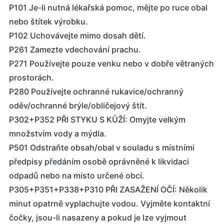
P101 Je-li nutná lékařská pomoc, mějte po ruce obal
nebo štítek výrobku.
P102 Uchovávejte mimo dosah dětí.
P261 Zamezte vdechování prachu.
P271 Používejte pouze venku nebo v dobře větraných
prostorách.
P280 Používejte ochranné rukavice/ochranný
oděv/ochranné brýle/obličejový štít.
P302+P352 PŘI STYKU S KŮŽÍ: Omyjte velkým
množstvím vody a mýdla.
P501 Odstraňte obsah/obal v souladu s místními
předpisy předáním osobě oprávněné k likvidaci
odpadů nebo na místo určené obcí.
P305+P351+P338+P310 PŘI ZASAŽENÍ OČÍ: Několik
minut opatrně vyplachujte vodou. Vyjměte kontaktní
čočky, jsou-li nasazeny a pokud je lze vyjmout