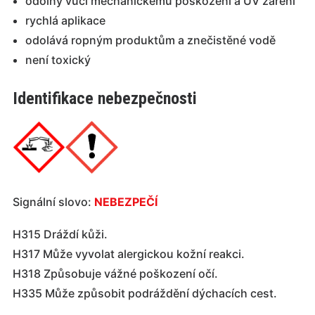
odolný vůči mechanickému poškození a UV záření
rychlá aplikace
odolává ropným produktům a znečistěné vodě
není toxický
Identifikace nebezpečnosti
Signální slovo:
NEBEZPEČÍ
H315 Dráždí kůži.
H317 Může vyvolat alergickou kožní reakci.
H318 Způsobuje vážné poškození očí.
H335 Může způsobit podráždění dýchacích cest.