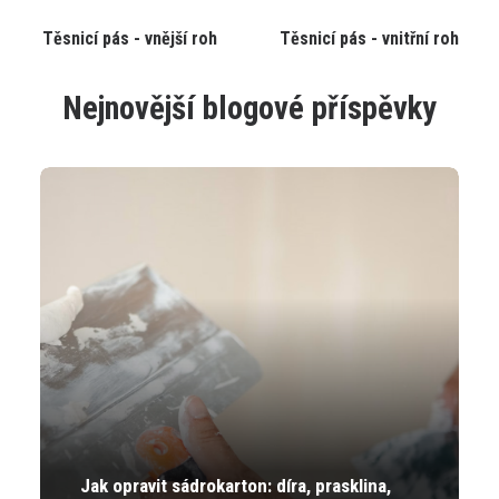
Tento
Tento
Těsnicí pás - vnější roh
Těsnicí pás - vnitřní roh
VYBRAT VARIANTU
VYBRAT VARIANTU
produkt
produkt
má
má
více
více
Nejnovější blogové příspěvky
variant.
variant.
Varianty
Varianty
lze
lze
vybrat
vybrat
na
na
stránce
stránce
produktu
produktu
Jak opravit sádrokarton: díra, prasklina,