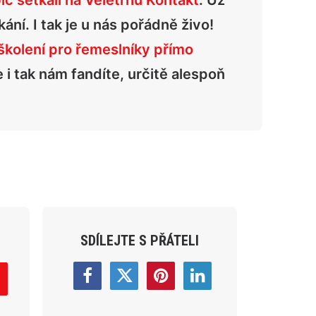
c setkali na Veletrhu Kontakt
. Už
ání. I tak je u nás pořádně živo!
školení pro řemeslníky přímo
e i tak nám fandíte, určitě alespoň
SDÍLEJTE S PŘÁTELI