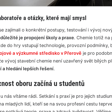
aboratoře a otázky, které mají smysl
se zajímali o konkrétní postupy, testování i vývoj nov
 důležité je propojení školy a praxe
. Chemie totiž na
de do hry vstupují technologie, provozní podmínky, 
ojové a výzkumné středisko v Přerově
je pro podobn
že vývoj stavební chemie není uzavřený svět bílých pl
 a hledání lepších řešení
.
nost oboru začíná u studentů
u nás vítáme rádi. Setkání s praxí je pro jejich studium
a mladých lidí, kteří se na svou profesní cestu teprve
 se potkává teorie, praxe a zdravá zvědavost. Věří