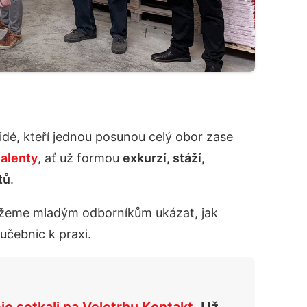
Lidé, kteří jednou posunou celý obor zase
talenty
, ať už formou
exkurzí, stáží,
tů
.
můžeme mladým odborníkům ukázat, jak
učebnic k praxi.