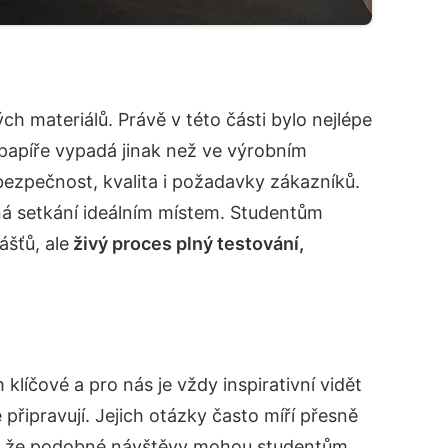
ých materiálů. Právě v této části bylo nejlépe
 papíře vypadá jinak než ve výrobním
bezpečnost, kvalita i požadavky zákazníků.
á setkání ideálním místem. Studentům
ášťů, ale
živý proces plný testování,
 klíčové a pro nás je vždy inspirativní vidět
 připravují. Jejich otázky často míří přesně
me, že podobné návštěvy mohou studentům