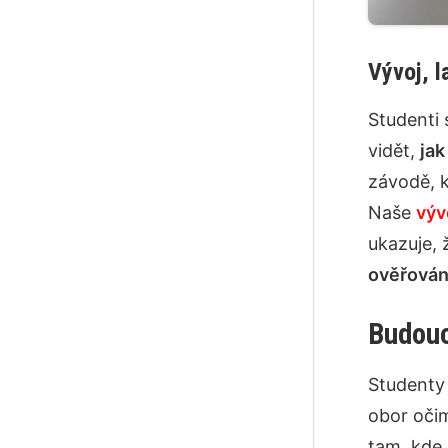
Vývoj, l
Studenti 
vidět,
jak
závodě, k
Naše
výv
ukazuje, 
ověřování
Budouc
Studenty 
obor očim
tam, kde