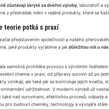
ně zůstávají skryté za dveřmi výroby
, laboratoří a 
orie z přednášek mění v reálné produkty, které se kaž
e teorie potká s praxí
ačal představením společnosti a našeho přerovského
me, jaké produkty vyrábíme a jak
důležitou roli u nás
ala samotná prohlídka provozu s výrobním ředitelem
avební chemie v praxi, od přípravy surovin až po jedno
kty vznikají, ale také jak se kontroluje jejich kvalita,
ronmentální udržitelnost. V moderní výrobě už nestačí 
 také nad surovinami, efektivitou procesů, odpady a
ou pro budoucí chemiky, technology a vývojáře stále d