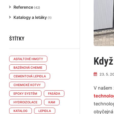
Reference
(42)
Katalogy a letáky
(1)
ŠTÍTKY
Když
ASFALTOVÉ HMOTY
BAZÉNOVÁ CHEMIE
23. 5. 2
CEMENTOVÁ LEPIDLA
CHEMICKÉ KOTVY
V našem z
EPOXY SYSTÉM
FASÁDA
technolo
HYDROIZOLACE
KAM
technolog
KATALOG
LEPIDLA
obyčejná 