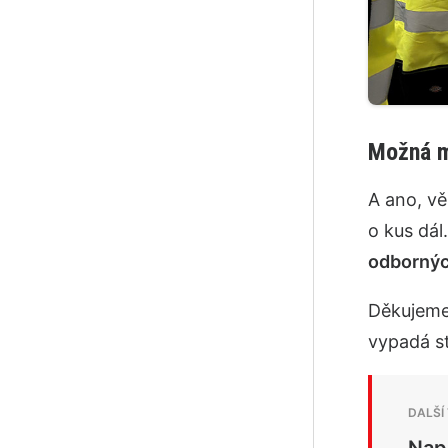
Možná m
A ano, vě
o kus dá
odbornýc
Děkujeme
vypadá st