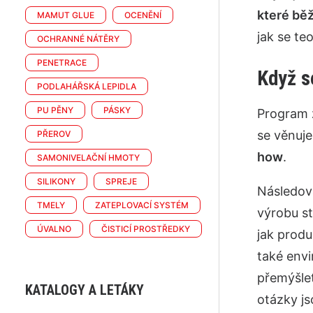
které běž
MAMUT GLUE
OCENĚNÍ
jak se te
OCHRANNÉ NÁTĚRY
PENETRACE
Když s
PODLAHÁŘSKÁ LEPIDLA
PU PĚNY
PÁSKY
Program z
se věnuje
PŘEROV
how
.
SAMONIVELAČNÍ HMOTY
SILIKONY
SPREJE
Následov
TMELY
ZATEPLOVACÍ SYSTÉM
výrobu st
ÚVALNO
ČISTICÍ PROSTŘEDKY
jak produ
také envi
přemýšlet
KATALOGY A LETÁKY
otázky js