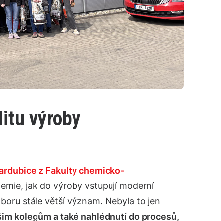
itu výroby
Pardubice z Fakulty chemicko-
 chemie, jak do výroby vstupují moderní
boru stále větší význam. Nebyla to jen
šim kolegům a také nahlédnutí do procesů,