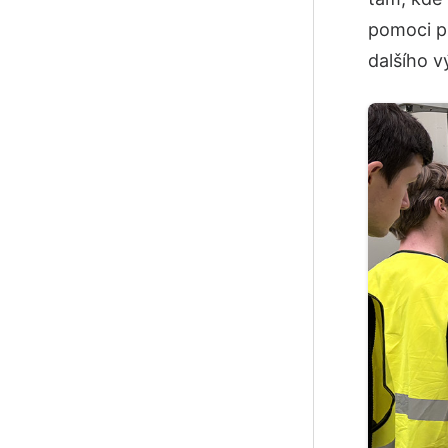
pomoci př
dalšího v