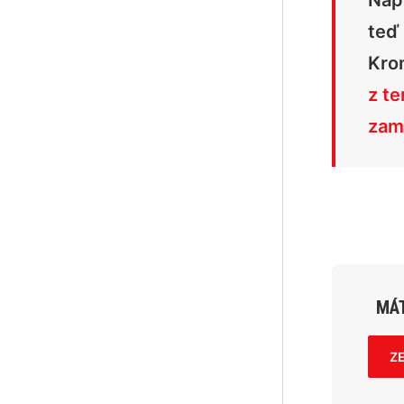
Nap
teď 
Kro
z te
zam
MÁT
Z