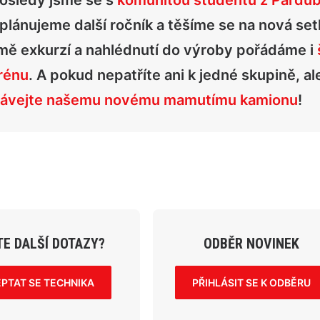
osledy jsme se s
komunitou studentů z Pardubi
plánujeme další ročník a těšíme se na nová setk
mě exkurzí a nahlédnutí do výroby pořádáme i
rénu
. A pokud nepatříte ani k jedné skupině, al
ávejte našemu novému mamutímu kamionu
!
E DALŠÍ DOTAZY?
ODBĚR NOVINEK
EPTAT SE TECHNIKA
PŘIHLÁSIT SE K ODBĚRU