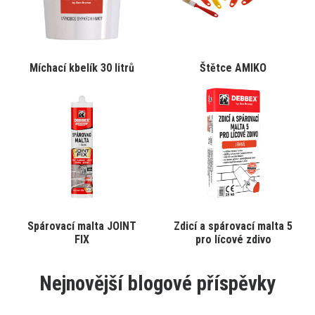
Tento
Tento
Míchací kbelík 30 litrů
Štětce AMIKO
VYBRAT VARIANTU
VYBRAT VARIANTU
produkt
produkt
má
má
více
více
variant.
variant.
Varianty
Varianty
lze
lze
vybrat
vybrat
na
na
stránce
stránce
produktu
produktu
Tento
Tento
Spárovací malta JOINT
Zdicí a spárovací malta 5
VYBRAT VARIANTU
VYBRAT VARIANTU
produkt
produkt
FIX
pro lícové zdivo
má
má
více
více
variant.
variant.
Nejnovější blogové příspěvky
Varianty
Varianty
lze
lze