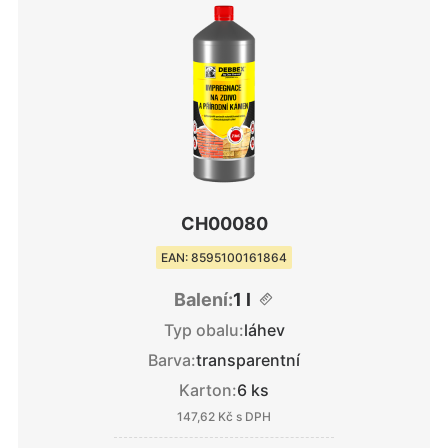
CH00080
EAN: 8595100161864
Balení:
1 l
Typ obalu:
láhev
Barva:
transparentní
Karton:
6 ks
147,62 Kč
s DPH