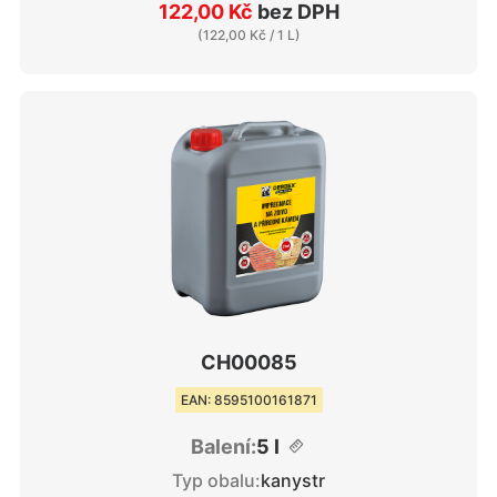
122,00 Kč
bez DPH
(
122,00 Kč
/ 1 L)
CH00085
EAN: 8595100161871
Balení:
5 l
Typ obalu:
kanystr