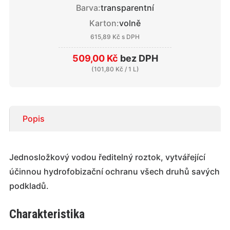
Barva:
transparentní
Karton:
volně
615,89 Kč
s DPH
509,00 Kč
bez DPH
(
101,80 Kč
/ 1 L)
Popis
Jednosložkový vodou ředitelný roztok, vytvářející
účinnou hydrofobizační ochranu všech druhů savých
podkladů.
Charakteristika