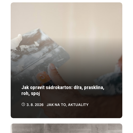
vybrat
vybrat
na
na
stránce
stránce
produktu
produktu
Jak opravit sádrokarton: díra, prasklina,
roh, spoj
3. 8. 2026
JAK NA TO
,
AKTUALITY