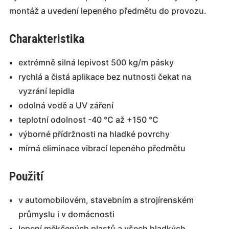
montáž a uvedení lepeného předmětu do provozu.
Charakteristika
extrémně silná lepivost 500 kg/m pásky
rychlá a čistá aplikace bez nutnosti čekat na
vyzrání lepidla
odolná vodě a UV záření
teplotní odolnost -40 °C až +150 °C
výborné přídržnosti na hladké povrchy
mírná eliminace vibrací lepeného předmětu
Použití
v automobilovém, stavebním a strojírenském
průmyslu i v domácnosti
lepení měkčených plastů a všech hladkých