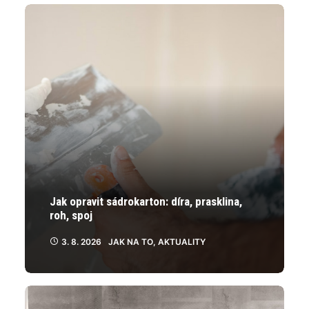
vybrat
na
stránce
produktu
Jak opravit sádrokarton: díra, prasklina,
roh, spoj
3. 8. 2026
JAK NA TO
,
AKTUALITY