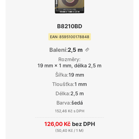
B8210BD
EAN: 8595100178848
Balení:
2,5 m
Rozměry:
19 mm × 1 mm, délka 2,5 m
Šířka:
19 mm
Tloušťka:
1 mm
Délka:
2,5 m
Barva:
šedá
152,46 Kč
s DPH
126,00 Kč
bez DPH
(
50,40 Kč
/ 1 M)