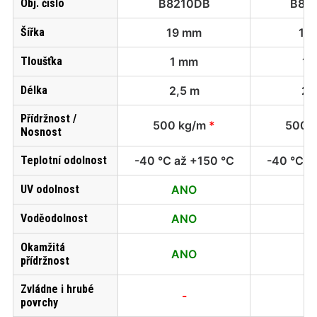
Obj. číslo
B8210DB
B82
Šířka
19 mm
19
Tloušťka
1 mm
1 
Délka
2,5 m
2,
Přídržnost /
500 kg/m
*
500 
Nosnost
Teplotní odolnost
-40 °C až +150 °C
-40 °C a
UV odolnost
ANO
A
Voděodolnost
ANO
A
Okamžitá
ANO
A
přídržnost
Zvládne i hrubé
-
povrchy