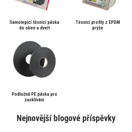
produktu
produktu
Tento
Tento
Samolepicí těsnicí páska
Těsnicí profily z EPDM
VYBRAT VARIANTU
VYBRAT VARIANTU
produkt
produkt
do oken a dveří
pryže
má
má
více
více
variant.
variant.
Varianty
Varianty
lze
lze
vybrat
vybrat
na
na
stránce
stránce
produktu
produktu
Tento
Podložná PE páska pro
VYBRAT VARIANTU
produkt
zasklívání
má
více
variant.
Nejnovější blogové příspěvky
Varianty
lze