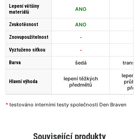
Lepení většiny
ANO
A
materiálů
Zvukotěsnost
ANO
A
Znovupoužitelnost
-
Vyztuženo síťkou
-
Barva
šedá
transp
lepení 
lepení těžkých
Hlavní výhoda
průhl
předmětů
před
*
testováno interními testy společnosti Den Braven
Související produkty