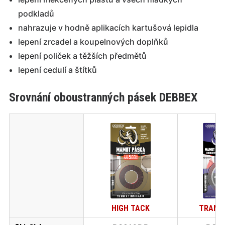
podkladů
nahrazuje v hodně aplikacích kartušová lepidla
lepení zrcadel a koupelnových doplňků
lepení poliček a těžších předmětů
lepení cedulí a štítků
Srovnání oboustranných pásek DEBBEX
HIGH TACK
TRANS