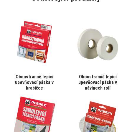
Tento
Tento
Oboustranně lepicí
Oboustranně lepicí
VYBRAT VARIANTU
VYBRAT VARIANTU
produkt
produkt
upevňovací páska v
upevňovací páska v
má
má
krabičce
návinech rolí
více
více
variant.
variant.
Varianty
Varianty
lze
lze
vybrat
vybrat
na
na
stránce
stránce