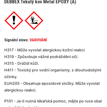
DEBBEX Tekutý kov Metal EPOXY (A)
Signální slovo:
VAROVÁNÍ
H317 - Může vyvolat alergickou kožní reakci.
H319 - Způsobuje vážné podráždění očí.
H315 - Dráždí kůži.
H411 - Toxický pro vodní organismy, s dlouhodobými
účinky.
EUH205 - Obsahuje epoxidové složky. Může vyvolat
alergickou reakci.
P101 - Je-li nutná lékařská pomoc, mějte po ruce obal