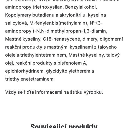
aminopropyltriethoxysilan, Benzylalkohol,
Kopolymery butadienu a akrylonitrilu, kyselina
salicylová, M-fenylenbis(methylamin), N'-(3-
aminopropyl)-N,N-dimethylpropan-1,3-diamin,
Mastné kyseliny, C18-nenasycené, dimery, oligomerní
reakční produkty s mastnými kyselinami z talového
oleje a triethylentetraminem, Mastné kyseliny, talový
olej, reakční produkty s bisfenolem A,
epichlorhydrinem, glycidyltolyletherem a
triethylenetetraminem
Vždy se řiďte informacemi na štítku výrobku.
Související produkty