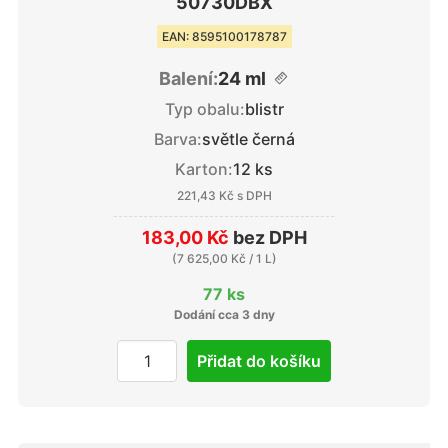
50730DBX
EAN: 8595100178787
Balení:
24 ml
Typ obalu:
blistr
Barva:
světle černá
Karton:
12 ks
221,43 Kč
s DPH
183,00 Kč
bez DPH
(
7 625,00 Kč
/ 1 L)
77 ks
Dodání cca 3 dny
Přidat do košíku