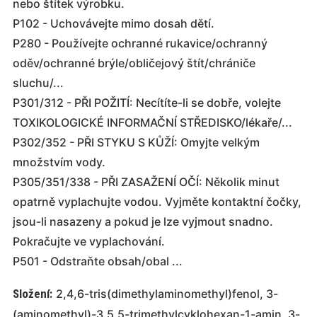
nebo štítek výrobku.
P102 - Uchovávejte mimo dosah dětí.
P280 - Používejte ochranné rukavice/ochranný
oděv/ochranné brýle/obličejový štít/chrániče
sluchu/...
P301/312 - PŘI POŽITÍ: Necítíte-li se dobře, volejte
TOXIKOLOGICKÉ INFORMAČNÍ STŘEDISKO/lékaře/...
P302/352 - PŘI STYKU S KŮŽÍ: Omyjte velkým
množstvím vody.
P305/351/338 - PŘI ZASAŽENÍ OČÍ: Několik minut
opatrně vyplachujte vodou. Vyjměte kontaktní čočky,
jsou-li nasazeny a pokud je lze vyjmout snadno.
Pokračujte ve vyplachování.
P501 - Odstraňte obsah/obal ...
Složení:
2,4,6-tris(dimethylaminomethyl)fenol, 3-
(aminomethyl)-3,5,5-trimethylcyklohexan-1-amin, 3-