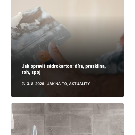
produktu
produktu
Jak opravit sádrokarton: díra, prasklina,
roh, spoj
3. 8. 2026
JAK NA TO
,
AKTUALITY