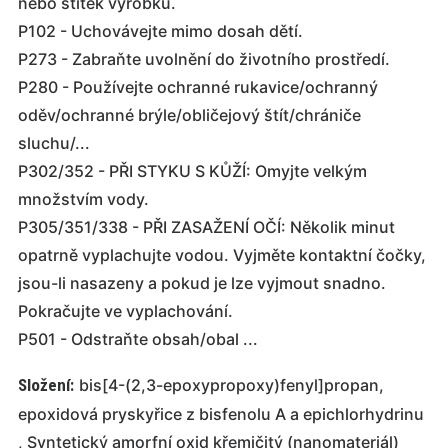
nebo štítek výrobku.
P102 - Uchovávejte mimo dosah dětí.
P273 - Zabraňte uvolnění do životního prostředí.
P280 - Používejte ochranné rukavice/ochranný
oděv/ochranné brýle/obličejový štít/chrániče
sluchu/...
P302/352 - PŘI STYKU S KŮŽÍ: Omyjte velkým
množstvím vody.
P305/351/338 - PŘI ZASAŽENÍ OČÍ: Několik minut
opatrně vyplachujte vodou. Vyjměte kontaktní čočky,
jsou-li nasazeny a pokud je lze vyjmout snadno.
Pokračujte ve vyplachování.
P501 - Odstraňte obsah/obal ...
Složení:
bis[4-(2,3-epoxypropoxy)fenyl]propan,
epoxidová pryskyřice z bisfenolu A a epichlorhydrinu
, Syntetický amorfní oxid křemičitý (nanomateriál)