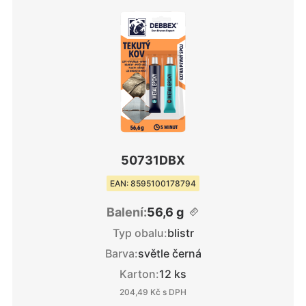
50731DBX
EAN: 8595100178794
Balení:
56,6 g
Typ obalu:
blistr
Barva:
světle černá
Karton:
12 ks
204,49 Kč
s DPH