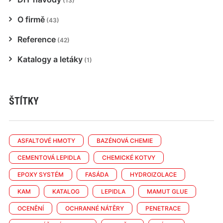
(13)
O firmě
(43)
Reference
(42)
Katalogy a letáky
(1)
ŠTÍTKY
ASFALTOVÉ HMOTY
BAZÉNOVÁ CHEMIE
CEMENTOVÁ LEPIDLA
CHEMICKÉ KOTVY
EPOXY SYSTÉM
FASÁDA
HYDROIZOLACE
KAM
KATALOG
LEPIDLA
MAMUT GLUE
OCENĚNÍ
OCHRANNÉ NÁTĚRY
PENETRACE