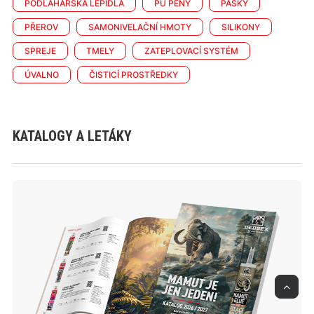
PODLAHÁŘSKÁ LEPIDLA
PU PĚNY
PÁSKY
PŘEROV
SAMONIVELAČNÍ HMOTY
SILIKONY
SPREJE
TMELY
ZATEPLOVACÍ SYSTÉM
ÚVALNO
ČISTICÍ PROSTŘEDKY
KATALOGY A LETÁKY