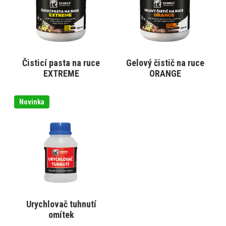
Varianty
Varianty
lze
lze
vybrat
vybrat
na
na
stránce
stránce
produktu
produktu
Čisticí pasta na ruce
Gelový čistič na ruce
VYBRAT VARIANTU
VYBRAT VARIANTU
EXTREME
ORANGE
Tento
Novinka
produkt
má
více
variant.
Varianty
lze
vybrat
na
stránce
produktu
Urychlovač tuhnutí
VYBRAT VARIANTU
omítek