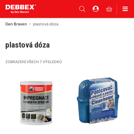
Den Braven
plastová dóza
plastová dóza
ZOBRAZENÍ VŠECH 7 VÝSLEDKŮ
Tento
Tento
produkt
produkt
má
má
více
více
variant.
variant.
Varianty
Varianty
lze
lze
vybrat
vybrat
na
na
stránce
stránce
produktu
produktu