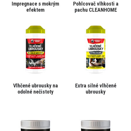
Impregnace s mokrým
Pohlcovač vlhkosti a
VYBRAT VARIANTU
VYBRAT VARIANTU
efektem
pachu CLEANHOME
Tento
Tento
produkt
produkt
má
má
více
více
variant.
variant.
Varianty
Varianty
lze
lze
vybrat
vybrat
na
na
stránce
stránce
produktu
produktu
Vlhčené ubrousky na
Extra silné vlhčené
VYBRAT VARIANTU
VYBRAT VARIANTU
odolné nečistoty
ubrousky
Tento
Tento
produkt
produkt
má
má
více
více
variant.
variant.