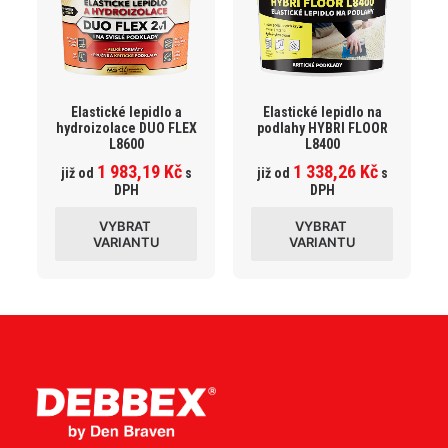
Elastické lepidlo a
Elastické lepidlo na
hydroizolace DUO FLEX
podlahy HYBRI FLOOR
L8600
L8400
1 983,19
Kč
1 338,26
Kč
již od
s
již od
s
DPH
DPH
Tento
Tento
VYBRAT 
VYBRAT 
produkt
produk
VARIANTU
VARIANTU
má
má
více
více
variant.
variant
Varianty
Variant
lze
lze
vybrat
vybrat
na
na
stránce
stránc
produktu
produk