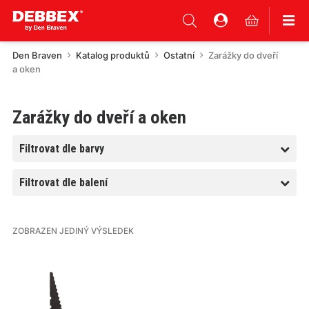
Den Braven
Katalog produktů
Ostatní
Zarážky do dveří
a oken
Zarážky do dveří a oken
Filtrovat dle barvy
Filtrovat dle balení
ZOBRAZEN JEDINÝ VÝSLEDEK
Tento
produkt
má
více