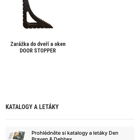
variant.
Varianty
lze
vybrat
na
stránce
produktu
Zarážka do dveří a oken
VYBRAT VARIANTU
DOOR STOPPER
KATALOGY A LETÁKY
Prohlédněte si katalogy a letáky Den
Braven & Debbex