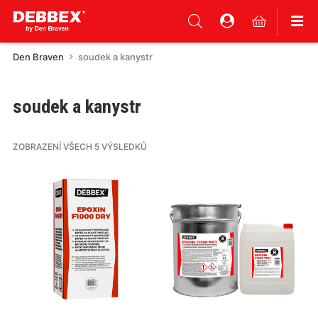
Den Braven
soudek a kanystr
soudek a kanystr
ZOBRAZENÍ VŠECH 5 VÝSLEDKŮ
Tento
Tento
produkt
produkt
má
má
více
více
variant.
variant.
Varianty
Varianty
lze
lze
vybrat
vybrat
na
na
stránce
stránce
produktu
produktu