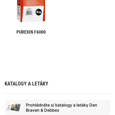
Varianty
lze
vybrat
na
stránce
produktu
PUREXIN F6000
VYBRAT VARIANTU
KATALOGY A LETÁKY
Prohlédněte si katalogy a letáky Den
Braven & Debbex