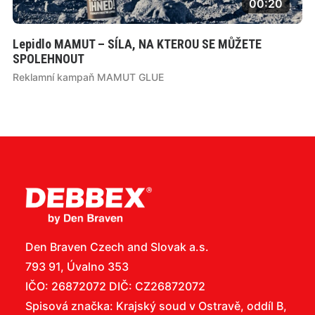
00:20
Lepidlo MAMUT – SÍLA, NA KTEROU SE MŮŽETE
SPOLEHNOUT
Reklamní kampaň MAMUT GLUE
Den Braven Czech and Slovak a.s.
793 91, Úvalno 353
IČO: 26872072 DIČ: CZ26872072
Spisová značka: Krajský soud v Ostravě, oddíl B,