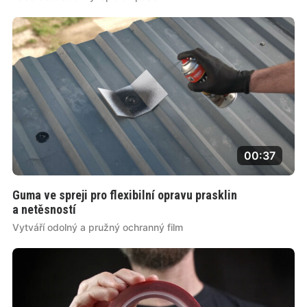
00:37
Guma ve spreji pro flexibilní opravu prasklin
a netěsností
Vytváří odolný a pružný ochranný film