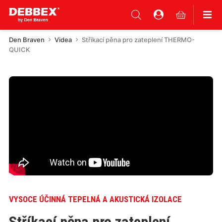
Den Braven
Videa
Stříkací pěna pro zateplení THERMO-
QUICK
VYSOCE ÚČINNÁ TEPELNÁ A AKUSTICKÁ IZOLACE
Stříkací pěna pro zateplení