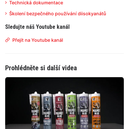
Technická dokumentace
Školení bezpečného používání diisokyanátů
Sledujte náš Youtube kanál
Přejít na Youtube kanál
Prohlédněte si další videa