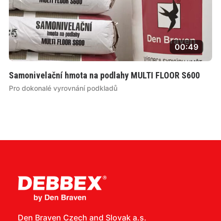
00:49
Samonivelační hmota na podlahy MULTI FLOOR S600
Pro dokonalé vyrovnání podkladů
Den Braven Czech and Slovak a.s.