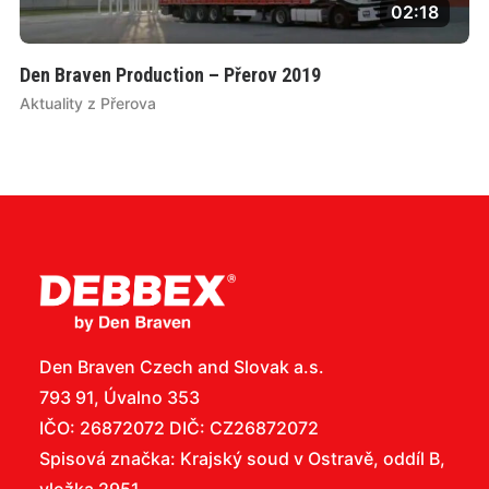
02:18
Den Braven Production – Přerov 2019
Aktuality z Přerova
Den Braven Czech and Slovak a.s.
793 91, Úvalno 353
IČO: 26872072 DIČ: CZ26872072
Spisová značka: Krajský soud v Ostravě, oddíl B,