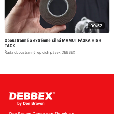
00:52
Oboustranná a extrémně silná MAMUT PÁSKA HIGH
TACK
Řada oboustranný lepicích pásek DEBBEX
Den Braven Czech and Slovak a.s.