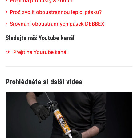
Přejít na produkty & koupit
Proč zvolit oboustrannou lepicí pásku?
Srovnání oboustranných pásek DEBBEX
Sledujte náš Youtube kanál
Přejít na Youtube kanál
Prohlédněte si další videa