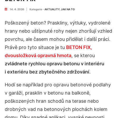
14. 4. 2026
|
Kategorie -
AKTUALITY
,
JAK NA TO
Poškozený beton? Praskliny, výtluky, vydrolené
hrany nebo uštípnuté rohy nejen zhoršují vzhled
povrchu, ale časem mohou přidělat i další práci.
Právě pro tyto situace je tu
BETON FIX,
dvousložková opravná hmota
, se kterou
zvládnete rychlou opravu betonu v interiéru
i exteriéru bez zbytečného zdržování
.
Hodí se například pro opravu betonové podlahy
v garáži, prasklin v betonu na balkoně,
poškozených hran schodů na terase nebo
drobných vad na betonových plochách kolem
domu. Díky snadné aplikaci, vysoké pevnosti