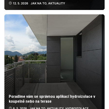
12. 5. 2026
JAK NA TO
,
AKTUALITY
Poradíme vám se správnou aplikací hydroizolace v
koupelně nebo na terase
6. 5. 2026
JAK NA TO
,
AKTUALITY
,
HYDROIZOLACE