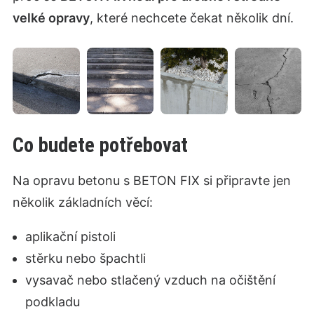
velké opravy
, které nechcete čekat několik dní.
Co budete potřebovat
Na opravu betonu s BETON FIX si připravte jen
několik základních věcí:
aplikační pistoli
stěrku nebo špachtli
vysavač nebo stlačený vzduch na očištění
podkladu