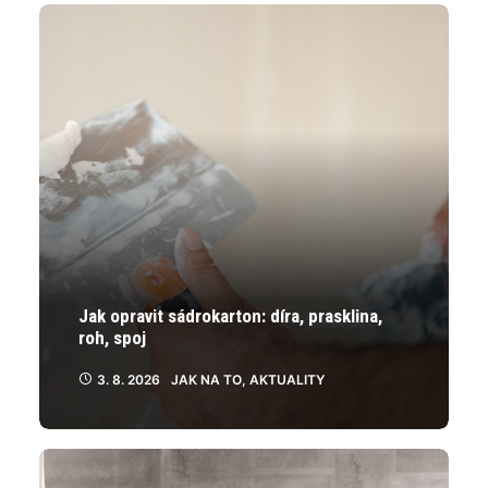
na
na
stránce
stránce
produktu
produktu
Jak opravit sádrokarton: díra, prasklina,
roh, spoj
3. 8. 2026
JAK NA TO
,
AKTUALITY