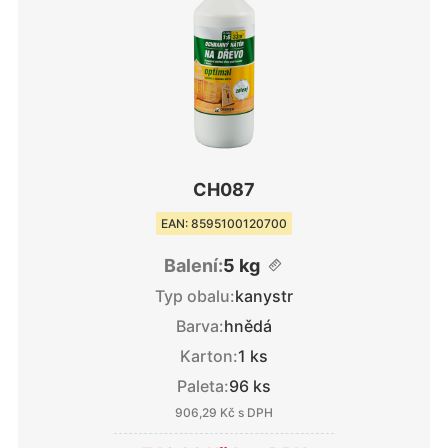
CH087
EAN: 8595100120700
Balení:
5 kg
Typ obalu:
kanystr
Barva:
hnědá
Karton:
1 ks
Paleta:
96 ks
906,29 Kč
s DPH