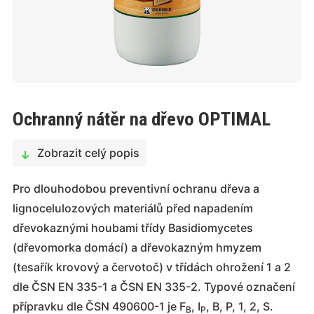
Ochranný nátěr na dřevo OPTIMAL
Zobrazit celý popis
Pro dlouhodobou preventivní ochranu dřeva a
lignocelulozových materiálů před napadením
dřevokaznými houbami třídy Basidiomycetes
(dřevomorka domácí) a dřevokazným hmyzem
(tesařík krovový a červotoč) v třídách ohrožení 1 a 2
dle ČSN EN 335-1 a ČSN EN 335-2. Typové označení
přípravku dle ČSN 490600-1 je F
, I
, B, P, 1, 2, S.
B
P