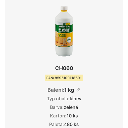
CH060
EAN: 8595100118691
Balení:
1 kg
Typ obalu:
láhev
Barva:
zelená
Karton:
10 ks
Paleta:
480 ks