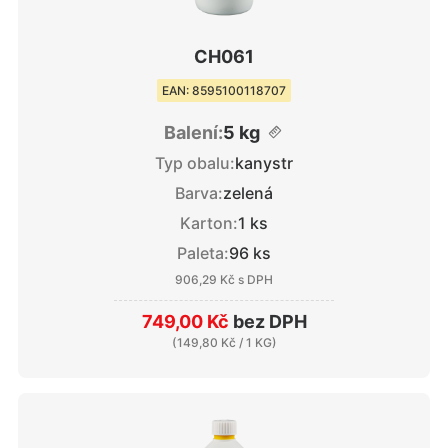
CH061
EAN: 8595100118707
Balení:
5 kg
Typ obalu:
kanystr
Barva:
zelená
Karton:
1 ks
Paleta:
96 ks
906,29 Kč
s DPH
749,00 Kč
bez DPH
(
149,80 Kč
/ 1 KG)