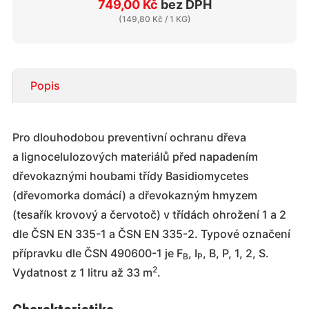
749,00 Kč
bez DPH
(
149,80 Kč
/ 1 KG)
Popis
Pro dlouhodobou preventivní ochranu dřeva
a lignocelulozových materiálů před napadením
dřevokaznými houbami třídy Basidiomycetes
(dřevomorka domácí) a dřevokazným hmyzem
(tesařík krovový a červotoč) v třídách ohrožení 1 a 2
dle ČSN EN 335-1 a ČSN EN 335-2. Typové označení
přípravku dle ČSN 490600-1 je F
, I
, B, P, 1, 2, S.
B
P
2
Vydatnost z 1 litru až 33 m
.