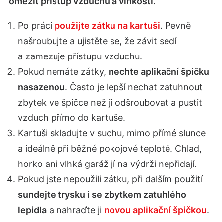
omezit přístup vzduchu a vlhkosti
.
Po práci
použijte zátku na kartuši
. Pevně
našroubujte a ujistěte se, že závit sedí
a zamezuje přístupu vzduchu.
Pokud nemáte zátky,
nechte aplikační špičku
nasazenou
. Často je lepší nechat zatuhnout
zbytek ve špičce než ji odšroubovat a pustit
vzduch přímo do kartuše.
Kartuši skladujte v suchu, mimo přímé slunce
a ideálně při běžné pokojové teplotě. Chlad,
horko ani vlhká garáž jí na výdrži nepřidají.
Pokud jste nepoužili zátku, při dalším použití
sundejte trysku i se zbytkem zatuhlého
lepidla
a nahraďte ji
novou aplikační špičkou
.