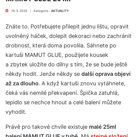
18. 5. 2026
|
Kategorie -
AKTUALITY
Znáte to. Potřebujete přilepit jednu lištu, opravit
uvolněný háček, dolepit dekoraci nebo zachránit
drobnost, která doma povolila. Sáhnete po
kartuši MAMUT GLUE, použijete kousek
a zbytek uložíte do dílny s tím, že se bude ještě
někdy hodit. Jenže někdy se
další oprava objeví
až za dlouho
. A když kartuši znovu vytáhnete,
čeká vás nemilé překvapení. Špička zatuhlá,
lepidlo se nechce hnout a celé balení můžete
vyhodit.
Právě pro takové chvíle existuje
malé 25ml
balení MAMUT GLUE v tubě
. Má
stejné složení