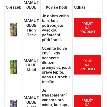
MAMUT
Obrázek
GLUE
Kdy se hodí
Odkaz
Je dobrá volba
MAMUT
tam, kde
PŘEJÍT 
GLUE
potřebujete
NA 
High
vysokou
PRODUKT
Tack
počáteční
přídržnost.
Oceníte ho ve
chvíli, kdy
nechcete
MAMUT
PŘEJÍT 
dlouze
GLUE
NA 
přemýšlet, jestli
PRODUKT
Multi
právě lepíte,
nebo už trochu
tmelíte.
Je
transparentní
MAMUT
varianta pro
PŘEJÍT 
GLUE
místa, kde spoj
NA 