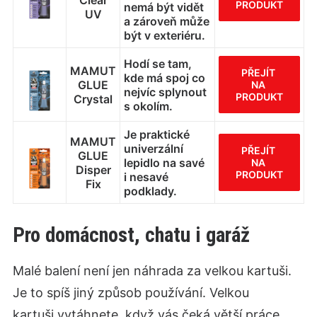
Clear
PRODUKT
nemá být vidět
UV
a zároveň může
být v exteriéru.
Hodí se tam,
MAMUT
PŘEJÍT 
kde má spoj co
GLUE
NA 
nejvíc splynout
PRODUKT
Crystal
s okolím.
Je praktické
MAMUT
univerzální
PŘEJÍT 
GLUE
lepidlo na savé
NA 
Disper
PRODUKT
i nesavé
Fix
podklady.
Pro domácnost, chatu i garáž
Malé balení není jen náhrada za velkou kartuši.
Je to spíš jiný způsob používání. Velkou
kartuši vytáhnete, když vás čeká větší práce.