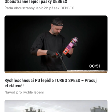
Oboustranné lepicí pásky DEBBEX
Řada oboustranný lepicích pásek DEBBEX
00:51
Rychleschnoucí PU lepidlo TURBO SPEED – Pracuj
efektivně!
Návod pro rychlé lepení