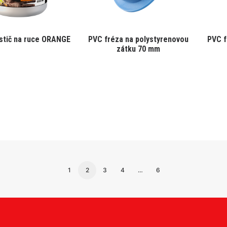
istič na ruce ORANGE
PVC fréza na polystyrenovou
PVC f
zátku 70 mm
1
2
3
4
…
6