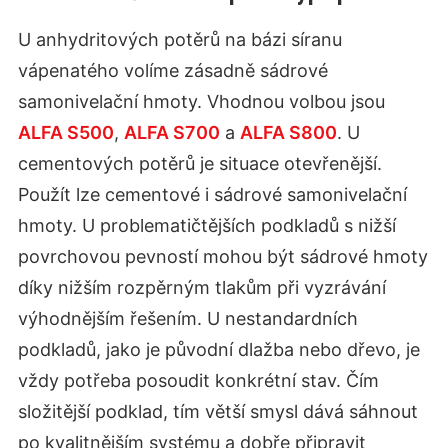
U anhydritových potěrů na bázi síranu
vápenatého volíme zásadně sádrové
samonivelační hmoty. Vhodnou volbou jsou
ALFA S500
,
ALFA S700
a
ALFA S800
. U
cementových potěrů je situace otevřenější.
Použít lze cementové i sádrové samonivelační
hmoty. U problematičtějších podkladů s nižší
povrchovou pevností mohou být sádrové hmoty
díky nižším rozpěrným tlakům při vyzrávání
výhodnějším řešením. U nestandardních
podkladů, jako je původní dlažba nebo dřevo, je
vždy potřeba posoudit konkrétní stav. Čím
složitější podklad, tím větší smysl dává sáhnout
po kvalitnějším systému a dobře připravit