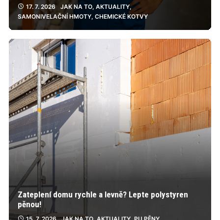
17. 7. 2026
JAK NA TO
,
AKTUALITY
,
SAMONIVELAČNÍ HMOTY
,
CHEMICKÉ KOTVY
Zateplení domu rychle a levně? Lepte polystyren
pěnou!
15. 7. 2026
JAK NA TO
,
AKTUALITY
,
PU PĚNY
,