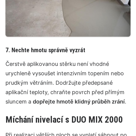
7. Nechte hmotu správně vyzrát
Čerstvě aplikovanou stěrku není vhodné
urychleně vysoušet intenzivním topením nebo
prudkým větráním. Dodržujte předepsané
aplikační teploty, chraňte povrch před přímým
sluncem a
dopřejte hmotě klidný průběh zrání
.
Míchání nivelací s DUO MIX 2000
Při realizaci větších ploch se vyplatí sáhnout po