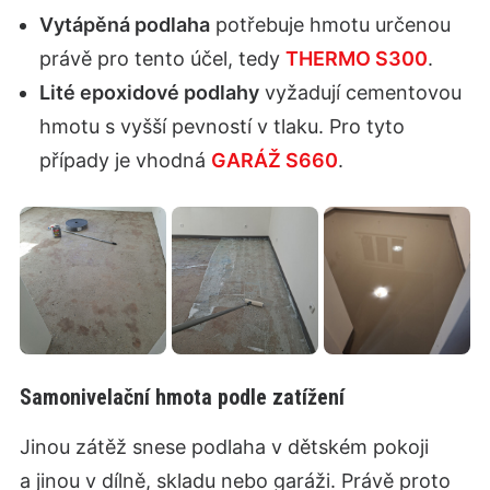
Vytápěná podlaha
potřebuje hmotu určenou
právě pro tento účel, tedy
THERMO S300
.
Lité epoxidové podlahy
vyžadují cementovou
hmotu s vyšší pevností v tlaku. Pro tyto
případy je vhodná
GARÁŽ S660
.
Samonivelační hmota podle zatížení
Jinou zátěž snese podlaha v dětském pokoji
a jinou v dílně, skladu nebo garáži. Právě proto