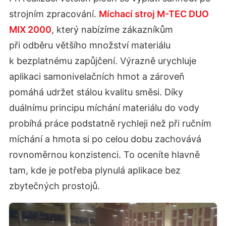
strojním zpracování.
Míchací stroj M-TEC DUO
MIX 2000
, který nabízíme zákazníkům
při odběru většího množství materiálu
k bezplatnému zapůjčení. Výrazně urychluje
aplikaci samonivelačních hmot a zároveň
pomáhá udržet stálou kvalitu směsi. Díky
duálnímu principu míchání materiálu do vody
probíhá práce podstatně rychleji než při ručním
míchání a hmota si po celou dobu zachovává
rovnoměrnou konzistenci. To oceníte hlavně
tam, kde je potřeba plynulá aplikace bez
zbytečných prostojů.