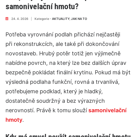
samonivelační hmotu?
24. 4. 2026
|
Kategorie -
AKTUALITY
,
JAK NA TO
Potřeba vyrovnání podlah přichází nejčastěji
při rekonstrukcích, ale také při dokončování
novostaveb. Hrubý potěr totiž jen výjimečně
nabídne povrch, na který lze bez dalších úprav
bezpečně pokládat finální krytinu. Pokud má být
výsledná podlaha funkční, rovná a trvanlivá,
potřebujeme podklad, který je hladký,
dostatečně soudržný a bez výrazných
nerovností. Právě k tomu slouží
samonivelační
hmoty
.
Kdy má smysl použít samonivelační hmotu